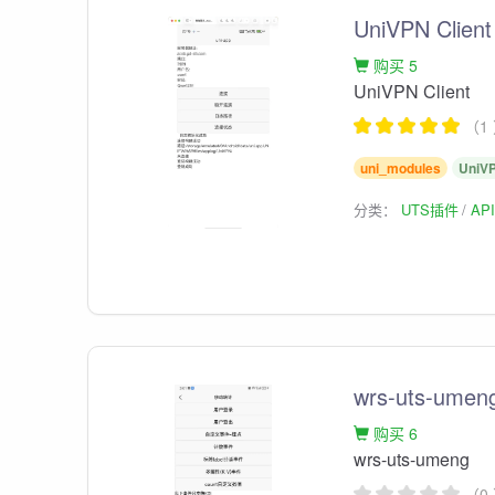
UniVPN Client
购买 5
UniVPN Client
（1
uni_modules
UniV
分类：
UTS插件
AP
wrs-uts-umen
购买 6
wrs-uts-umeng
（0