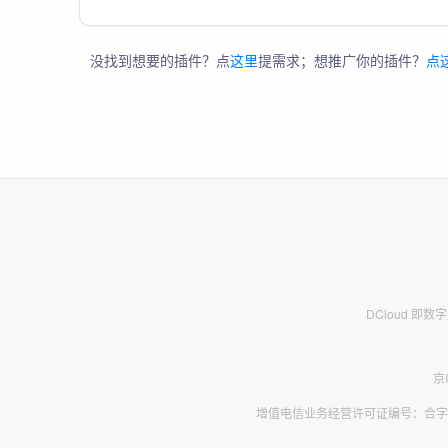
没找到想要的插件？点
这里
提需求；想推广你的插件？
点
DCloud 即
京
增值电信业务经营许可证编号：合字B2-2