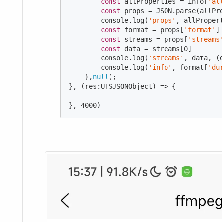
const
 allProperties = info[
'al
const
 props = 
JSON
.parse(allPr
console
.log(
'props'
, allPropert
const
 format = props[
'format'
]
const
 streams = props[
'streams
const
 data = streams[
0
]

console
.log(
'streams'
, data, (
console
.log(
'info'
, format[
'du
    },
null
);

}, (res:UTSJSONObject) => {

}, 
4000
)