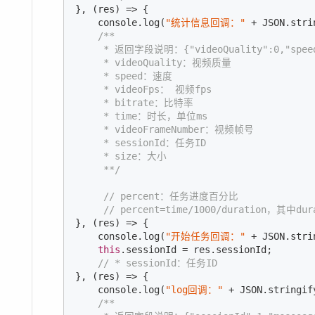
}, (res) => {

console
.log(
"统计信息回调："
 + 
JSON
.stri
/**

     * 返回字段说明：{"videoQuality":0,"speed":4
     * videoQuality：视频质量

     * speed：速度

     * videoFps： 视频fps

     * bitrate：比特率

     * time：时长，单位ms 

     * videoFrameNumber：视频帧号

     * sessionId：任务ID

     * size：大小

     **/
// percent：任务进度百分比
// percent=time/1000/duration，其中du
}, (res) => {

console
.log(
"开始任务回调："
 + 
JSON
.stri
this
.sessionId = res.sessionId;

// * sessionId：任务ID
}, (res) => {

console
.log(
"log回调："
 + 
JSON
.stringif
/**
