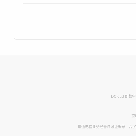
DCloud 即
京
增值电信业务经营许可证编号：合字B2-2