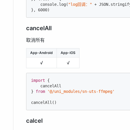
console
.log(
"log回调："
 + 
JSON
.stringif
}, 
6000
)
cancelAll
取消所有
App-Android
App-iOS
√
√
import
 {

    cancelAll

} 
from
'@/uni_modules/sn-uts-ffmpeg'
cancelAll()
calcel