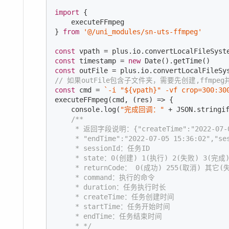
import
 {

    executeFFmpeg

} 
from
'@/uni_modules/sn-uts-ffmpeg'
const
 vpath = plus.io.convertLocalFileSyst
const
 timestamp = 
new
Date
const
 outFile = plus.io.convertLocalFileSy
// 如果outFile包含子文件夹，需要先创建,ffmp
const
 cmd = 
`-i "
${vpath}
" -vf crop=300:30
executeFFmpeg(cmd, (res) => {

console
.log(
"完成回调："
 + 
JSON
.stringif
/**

     * 返回字段说明：{"createTime":"2022-07-05 
     * "endTime":"2022-07-05 15:36:02","ses
     * sessionId：任务ID

     * state：0(创建) 1(执行) 2(失败) 3(完成)
     * returnCode： 0(成功) 255(取消) 其它(失
     * command：执行的命令

     * duration：任务执行时长

     * createTime：任务创建时间

     * startTime：任务开始时间

     * endTime：任务结束时间

     * */