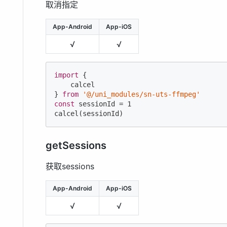
取消指定
App-Android
App-iOS
√
√
import
 {

    calcel

} 
from
'@/uni_modules/sn-uts-ffmpeg'
const
 sessionId = 
1
calcel(sessionId)
getSessions
获取sessions
App-Android
App-iOS
√
√