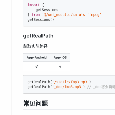
import
 {

    getSessions

} 
from
'@/uni_modules/sn-uts-ffmpeg'
getSessions()
getRealPath
获取实际路径
App-Android
App-iOS
√
√
getRealPath(
'/static/fmp3.mp3'
)

getRealPath(
'_doc/fmp3.mp3'
) 
// _doc将会自
常见问题