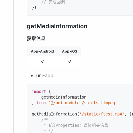
// 完成回调
getMediaInformation
获取信息
App-Android
App-iOS
√
√
uni-app
import
 {

    getMediaInformation

} 
from
'@/uni_modules/sn-uts-ffmpeg'
getMediaInformation(
'/static/ftest.mp4'
, (
/**

     * allProperties：媒体相关信息

     * */