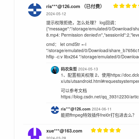
ris***@126.com （已付费）
2024-05-12
提示权限拒绝，怎么处理？ log回调：
{"message":"/storage/emulated/0/Download/
8.mp4: Permission denied\n","sessionId":2,"leve
cmd： let cmdStr =-i
"/storage/emulated/0/Download/share_b7656
hflip -c:v libx264 "/storage/emulated/0/Downloa
码农朱哲
2024-05-13
1、配置相关权限 2、使用https://doc.dcloud
x/uts/utsandroid.html#requestsyste
可以参考文档
https://blog.csdn.net/qq_39312230/arti
ris***@126.com
2024-06-11
能把ffmpeg特效插件frei0r打包进去么？
xue***@163.com
2024-03-28