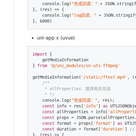
console
.log(
"完成回调："
 + 
JSON
.stringif
}, (res) => {

console
.log(
"log回调："
 + 
JSON
.stringif
}, 
6000
uni-app x (uvue)
import
 {

    getMediaInformation

} 
from
'@/uni_modules/sn-uts-ffmpeg'
getMediaInformation(
'/static/ftest.mp4'
, (
/**

     * allProperties：媒体相关信息

     * */
console
.log(
"完成回调："
, res);

const
 info = res[
'info'
] 
as
 UTSJSONObje
const
 allProperties = info[
'allPropert
const
 props = 
JSON
.parse(allProperties
const
 format = props[
'format'
] 
as
 UTSJS
const
 duration = format[
'duration'
] 
/
}, (res) => {
