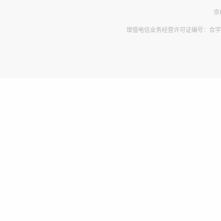
京
增值电信业务经营许可证编号：合字B2-2