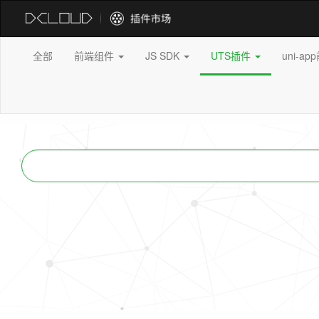
全部
前端组件
JS SDK
UTS插件
uni-a