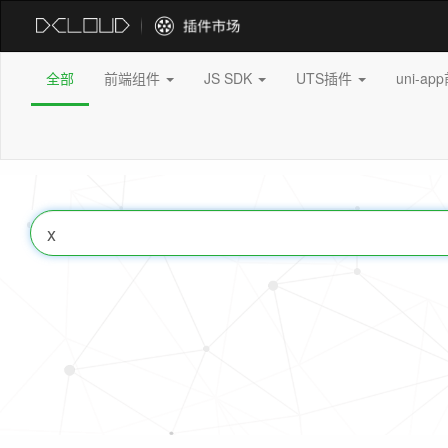
全部
前端组件
JS SDK
UTS插件
uni-a