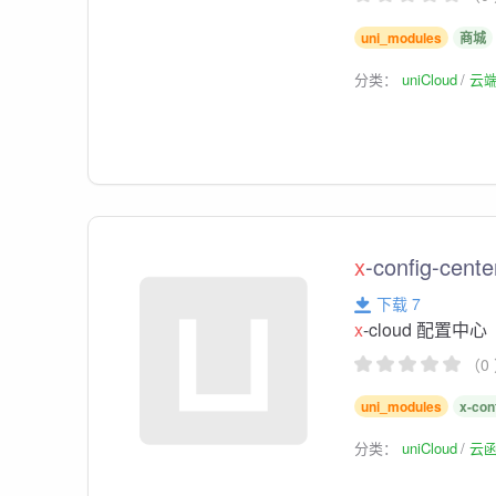
uni_modules
商城
分类：
uniCloud
云
x
-config-cente
下载 7
x
-cloud 配置中心
（0
uni_modules
x-con
分类：
uniCloud
云