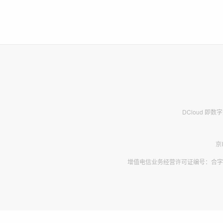
DCloud 即
京
增值电信业务经营许可证编号：合字B2-2