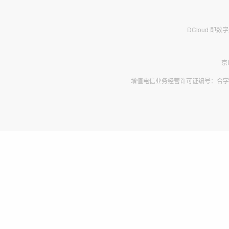
DCloud 即
京
增值电信业务经营许可证编号：合字B2-2