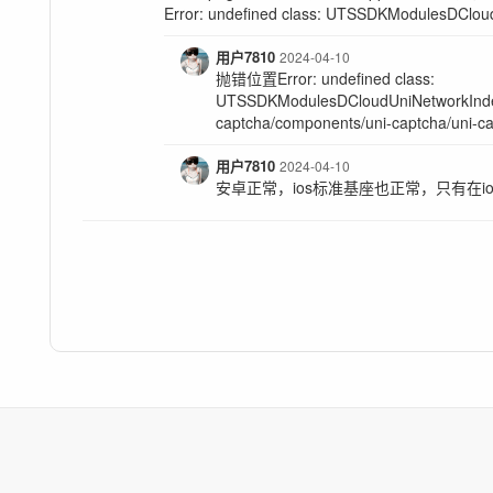
Error: undefined class: UTSSDKModulesDClou
用户7810
2024-04-10
抛错位置Error: undefined class:
UTSSDKModulesDCloudUniNetworkIndexS
captcha/components/uni-captcha/uni-c
用户7810
2024-04-10
安卓正常，ios标准基座也正常，只有在i