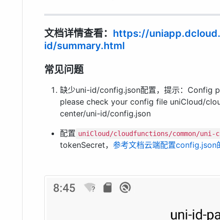
文档详情查看：
https://uniapp.dcloud
id/summary.html
常见问题
缺少uni-id/config.json配置，提示：Config param
please check your config file uniCloud/cl
center/uni-id/config.json
配置
uniCloud/cloudfunctions/common/uni-c
tokenSecret，
参考文档云端配置config.js