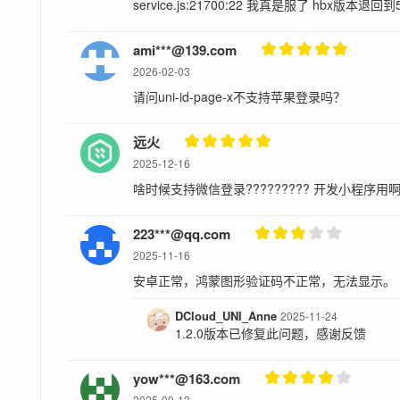
service.js:21700:22‌ 我真是服了 hbx
a) 您需要在授权许可范围内使用软件。
b) 您在分发自己的应用时，不得侵犯DCloud商标
ami***@139.com
2026-02-03
c) 您不得进行破解、反编译、套壳等侵害DCloud
请问uni-id-page-x不支持苹果登录吗？
或侵害DCloud利益，如您发现DCloud系统漏洞应第
服务器、网络等妨碍DCloud运营的行为。未经书面许可
远火
争夺开发者的行为。
2025-12-16
d) 如您违反本许可协议，需承担因此给DCloud造
啥时候支持微信登录????????? 开发小程序用
本协议签订地点为中华人民共和国北京市海淀区。
223***@qq.com
根据发展，DCloud可能会对本协议进行修改。修改
2025-11-16
相关信息以便及时通知到用户。如果您选择继续使用
安卓正常，鸿蒙图形验证码不正常，无法显示。
条款结束
DCloud_UNI_Anne
2025-11-24
1.2.0版本已修复此问题，感谢反馈
yow***@163.com
2025-09-13