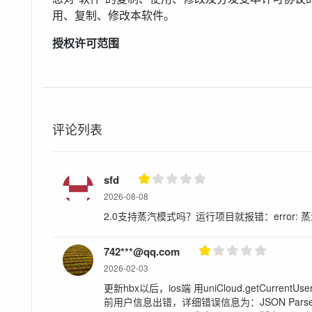
用、复制、修改本软件。
授权许可范围
a) 授予您永久性的、全球性的、免费的、非独占的
这些源码制作自己的应用。
b) 您只能在DCloud产品体系内使用本软件及其源
评论列表
外的环境，比如客户端脱离uni-app。
c) DCloud未向您授权商标使用许可。您在根据
软件，而不是以DCloud名义发布。
sfd
2026-08-08
d) 本协议不构成代理关系。
2.0支持蒸汽模式吗？运行项目就报错：error:
DCloud的责任限制 “软件”在提供时不带任何明示
因使用“软件”而引发的任何直接或间接损失承担责任
742***@qq.com
使其曾被建议有此种损失的可能性。
2026-02-03
更新hbx以后，ios端 用uniCloud.getCurren
您的责任限制
前用户信息出错，详细错误信息为：JSON Parse error: 