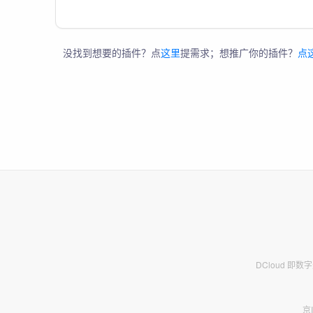
没找到想要的插件？点
这里
提需求；想推广你的插件？
点
DCloud 即
京