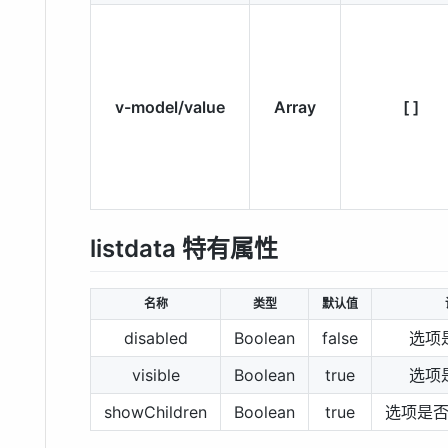
v-model/value
Array
[ ]
listdata 特有属性
名称
类型
默认值
disabled
Boolean
false
选项
visible
Boolean
true
选项
showChildren
Boolean
true
选项是