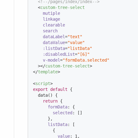
<!--/pages/index/index-->
<
custom-tree-select
mutiple
linkage
clearable
search
dataLabel
=
"text"
dataValue
=
"value"
:listData
=
"listData"
:disabledList
=
"[6]"
v-model
=
"formData.selected"
  >
</
custom-tree-select
>
</
template
>
<
script
>
export
default
 {

  data() {

return
 {

formData
: {

selected
: []

      },

listData
: [

        {

value
: 
1
,
