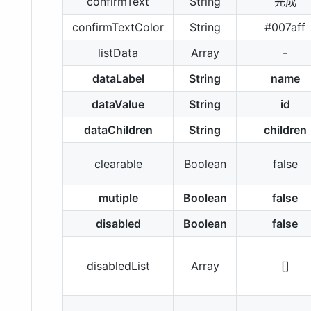
confirmText
String
完成
confirmTextColor
String
#007aff
listData
Array
-
dataLabel
String
name
dataValue
String
id
dataChildren
String
children
clearable
Boolean
false
mutiple
Boolean
false
disabled
Boolean
false
disabledList
Array
[]