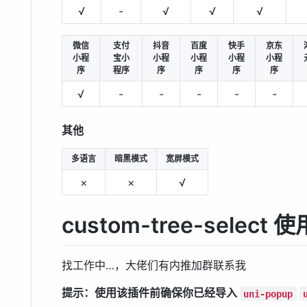
√
-
√
√
√
微信
支付
抖音
百度
快手
京东
小程
宝小
小程
小程
小程
小程
序
程序
序
序
序
序
√
-
-
-
-
-
其他
多语言
暗黑模式
宽屏模式
×
×
√
custom-tree-select
找工作中…，大佬们有内推加群联系我
提示：使用该插件前确保你已经导入
uni-popup