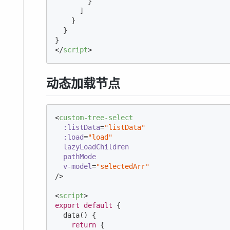
        }

      ]

    }

  }

</
script
>
动态加载节点
<
custom-tree-select
:listData
=
"listData"
:load
=
"load"
lazyLoadChildren
pathMode
v-model
=
"selectedArr"
/>
<
script
>
export
default
 {

  data() {

return
 {
