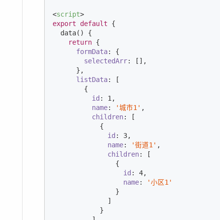
<
script
>
export
default
 {

  data() {

return
 {

formData
: {

selectedArr
: [],

      },

listData
: [

        {

id
: 
1
,

name
: 
'城市1'
,

children
: [

            {

id
: 
3
,

name
: 
'街道1'
,

children
: [

                {

id
: 
4
,

name
: 
'小区1'
                }

              ]

            }

          ]
