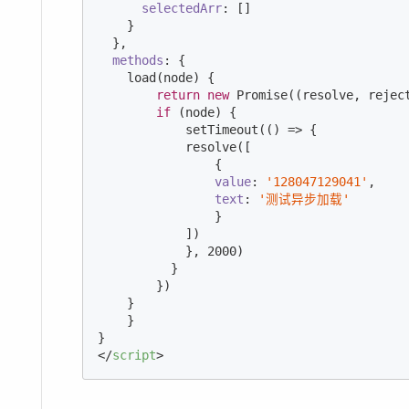
selectedArr
: []

    }

  },

methods
: {

    load(node) {

return
new
Promise
(
(
resolve, rejec
if
 (node) {

            setTimeout(
()
 =>
 {

            resolve([

                {

value
: 
'128047129041'
,

text
: 
'测试异步加载'
                }

            ])

            }, 
2000
)

          }

        })

    }

    }   

</
script
>