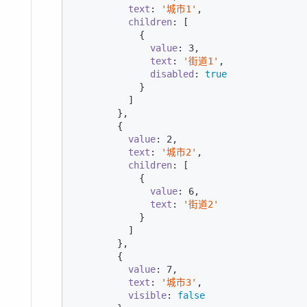
text
: 
'城市1'
,

children
: [

            {

value
: 
3
,

text
: 
'街道1'
,

disabled
: 
true
            }

          ]

        },

        {

value
: 
2
,

text
: 
'城市2'
,

children
: [

            {

value
: 
6
,

text
: 
'街道2'
            }

          ]

        },

        {

value
: 
7
,

text
: 
'城市3'
,

visible
: 
false