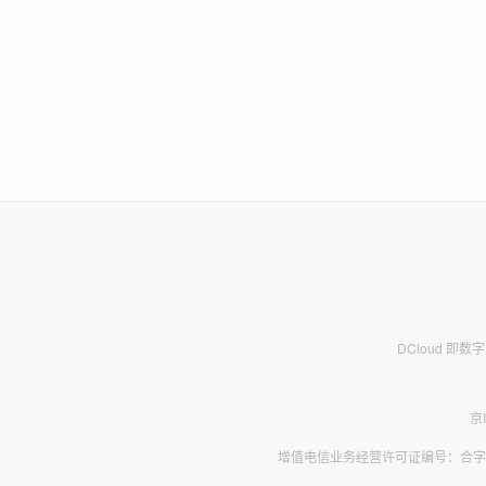
DCloud 即
京
增值电信业务经营许可证编号：合字B2-2