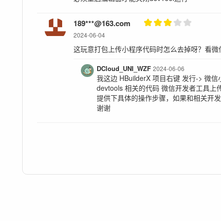
您的责任限制
a) 您需要在授权许可范围内使用软件。
189***@163.com
2024-06-04
b) 您在分发自己的应用时，不得侵犯DCloud商标
这玩意打包上传小程序代码时怎么去掉呀？看微
c) 您不得进行破解、反编译、套壳等侵害DCloud
DCloud_UNI_WZF
2024-06-06
或侵害DCloud利益，如您发现DCloud系统漏洞应第
我这边 HBuilderX 项目右键 发行-> 微
服务器、网络等妨碍DCloud运营的行为。未经书面许可
devtools 相关的代码 微信开发者工
争夺开发者的行为。
提供下具体的操作步骤，如果和相关开
谢谢
d) 如您违反本许可协议，需承担因此给DCloud造
本协议签订地点为中华人民共和国北京市海淀区。
根据发展，DCloud可能会对本协议进行修改。修改
相关信息以便及时通知到用户。如果您选择继续使用
条款结束