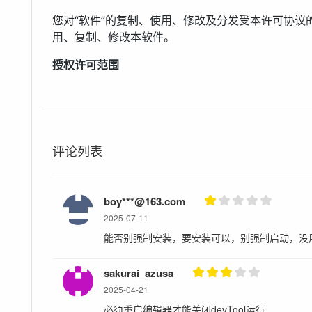
您对“软件”的复制、使用、修改及分发受本许可协
用、复制、修改本软件。
授权许可范围
a) 授予您永久性的、全球性的、免费的、非独占的
这些源码制作自己的应用。
b) 您只能在DCloud产品体系内使用本软件及其源
评论列表
外的环境，比如客户端脱离uni-app，或服务端脱离uniC
c) DCloud未向您授权商标使用许可。您在根据
软件，而不是以DCloud名义发布。
boy***@163.com
2025-07-11
d) 本协议不构成代理关系。
能否别强制安装，要安装可以，别强制启动，没
DCloud的责任限制 “软件”在提供时不带任何明示
因使用“软件”而引发的任何直接或间接损失承担责任
sakurai_azusa
使其曾被建议有此种损失的可能性。
2025-04-21
必须重启编辑器才能关闭devTool运行