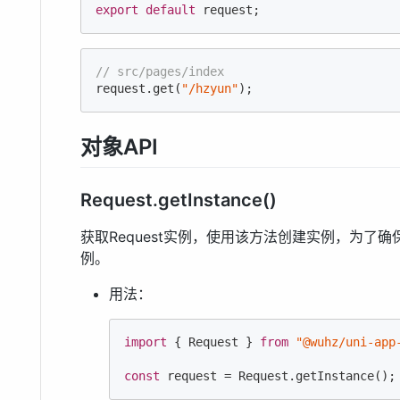
export
default
 request;
// src/pages/index
request.get(
"/hzyun"
);
对象API
Request.getInstance()
获取Request实例，使用该方法创建实例，为了
例。
用法：
import
 { Request } 
from
"@wuhz/uni-app
const
 request = Request.getInstance();