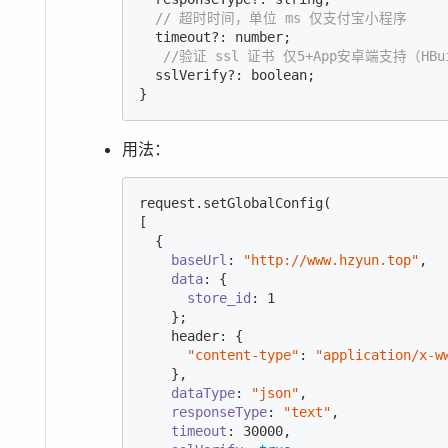
// 超时时间，单位 ms 仅支付宝小程序
  timeout?: number;

//验证 ssl 证书 仅5+App安卓端支持（HBuil
  sslVerify?: boolean;

}
用法：
request.setGlobalConfig(

[

  {

baseUrl
: 
"http://www.hzyun.top"
,

data
: {

store_id
: 
1
    };

    header: {

"content-type"
: 
"application/x-w
    },

dataType
: 
"json"
,

responseType
: 
"text"
,

timeout
: 
30000
,
