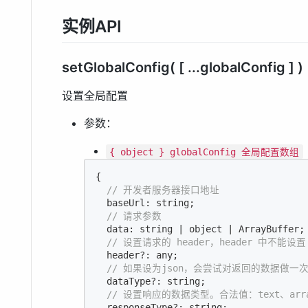
实例API
setGlobalConfig( [ ...globalConfig ] )
设置全局配置
参数：
{ object } globalConfig 全局配置数组
{

// 开发者服务器接口地址
  baseUrl: string;

// 请求参数
  data: string | object | 
ArrayBuffer
;

// 设置请求的 header，header 中不能设置 
  header?: any;

// 如果设为json，会尝试对返回的数据做一次 J
  dataType?: string;

// 设置响应的数据类型。合法值：text、array
  responseType?: string;
