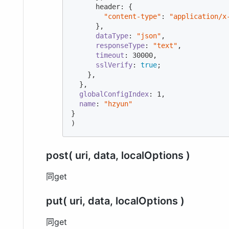
      header: {

"content-type"
: 
"application/x
      },

dataType
: 
"json"
,

responseType
: 
"text"
,

timeout
: 
30000
,

sslVerify
: 
true
;

    },

  },

globalConfigIndex
: 
1
,

name
: 
"hzyun"
}

)
post( uri, data, localOptions )
同get
put( uri, data, localOptions )
同get