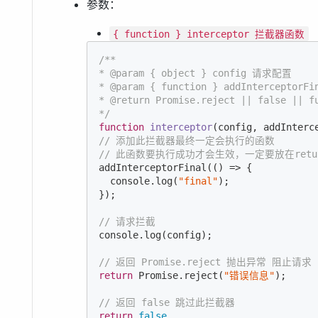
参数：
{ function } interceptor 拦截器函数
/**

* @param { object } config 请求配置

* @param { function } addIntercepto
* @return Promise.reject || false || fu
*/
function
interceptor
(
config, addInterc
// 添加此拦截器最终一定会执行的函数
// 此函数要执行成功才会生效，一定要放在retu
addInterceptorFinal(
()
 =>
 {

console
.log(
"final"
);

});

// 请求拦截
console
.log(config);

// 返回 Promise.reject 抛出异常 阻止请求
return
Promise
.reject(
"错误信息"
);

// 返回 false 跳过此拦截器
return
false