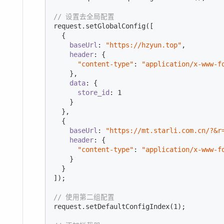
// 设置去全局配置
request.setGlobalConfig([

  {

baseUrl
: 
"https://hzyun.top"
,

header
: {

"content-type"
: 
"application/x-www-f
    },

data
: {

store_id
: 
1
    }

  },

  {

baseUrl
: 
"https://mt.starli.com.cn/?&r
header
: {

"content-type"
: 
"application/x-www-f
    }

  }

]);

// 使用第二组配置
request.setDefaultConfigIndex(
1
);
