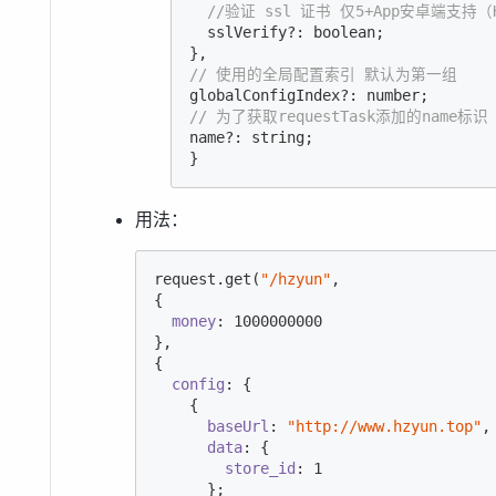
//验证 ssl 证书 仅5+App安卓端支持（HB
  sslVerify?: boolean;

// 使用的全局配置索引 默认为第一组
// 为了获取requestTask添加的name标识
name?: string;

}
用法：
request.get(
"/hzyun"
,

{

money
: 
1000000000
},

{

config
: {

    {

baseUrl
: 
"http://www.hzyun.top"
,

data
: {

store_id
: 
1
      };
