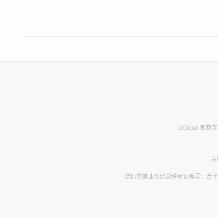
DCloud 即
京
增值电信业务经营许可证编号：合字B2-2