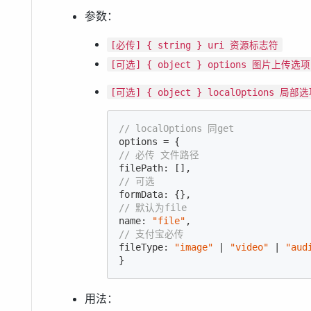
参数：
[必传] { string } uri 资源标志符
[可选] { object } options 图片上传选项
[可选] { object } localOptions 局部
// localOptions 同get
// 必传 文件路径
// 可选
// 默认为file
name: 
"file"
// 支付宝必传
fileType: 
"image"
 | 
"video"
 | 
"aud
}
用法：