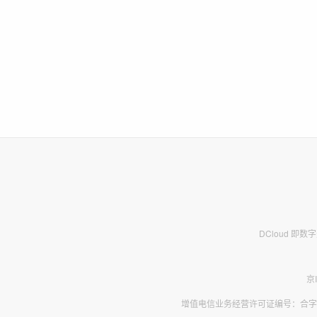
DCloud 即
京
增值电信业务经营许可证编号：合字B2-2