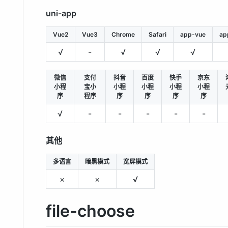
uni-app
Vue2
Vue3
Chrome
Safari
app-vue
ap
√
-
√
√
√
微信
支付
抖音
百度
快手
京东
小程
宝小
小程
小程
小程
小程
序
程序
序
序
序
序
√
-
-
-
-
-
其他
多语言
暗黑模式
宽屏模式
×
×
√
file-choose