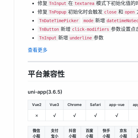
修复
在
模式下初始化值的
TnInput
textarea
修复
初始化时会触发
和
TnPopup
close
open
新增
TnDateTimePicker
mode
datetimeNoSe
新增
参数设置点
TnButton
click-modifiers
新增
参数
TnInput
underline
查看更多
平台兼容性
uni-app(3.6.5)
Vue2
Vue3
Chrome
Safari
app-vue
ap
×
√
√
√
√
微信
支付
抖音
百度
快手
京东
小程
宝小
小程
小程
小程
小程