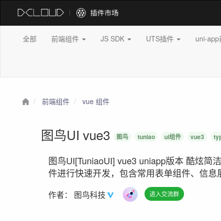
全部
前端组件
JS SDK
UTS插件
uni-a
前端组件
vue 组件
图鸟UI vue3
图鸟
tuniao
ui组件
vue3
ty
图鸟UI[TuniaoUI] vue3 uniapp版本 
件进行快速开发，包含常用表单组件、信息
作者：
图鸟科技
进入交流群