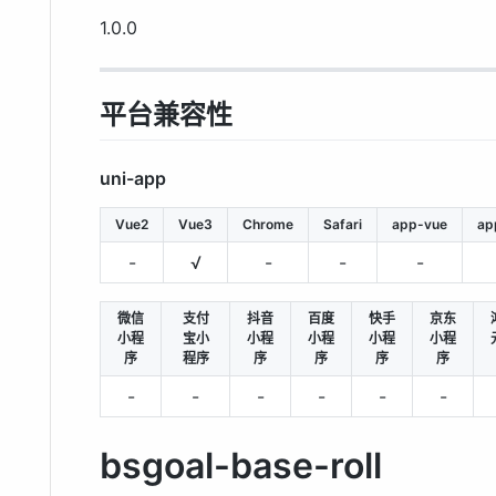
1.0.0
平台兼容性
uni-app
Vue2
Vue3
Chrome
Safari
app-vue
ap
-
√
-
-
-
微信
支付
抖音
百度
快手
京东
小程
宝小
小程
小程
小程
小程
序
程序
序
序
序
序
-
-
-
-
-
-
bsgoal-base-roll