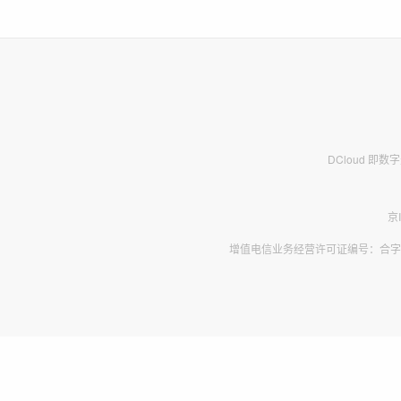
DCloud 即
京
增值电信业务经营许可证编号：合字B2-2