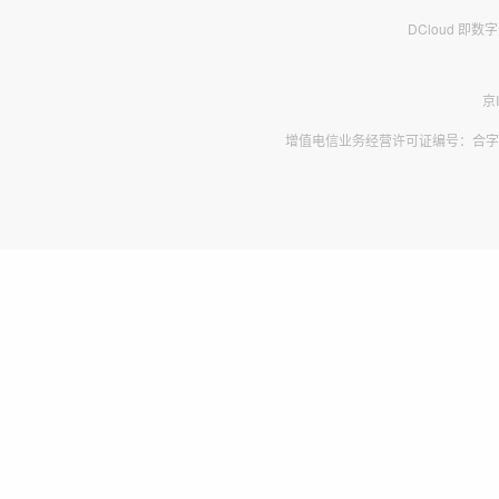
DCloud 即
京
增值电信业务经营许可证编号：合字B2-2