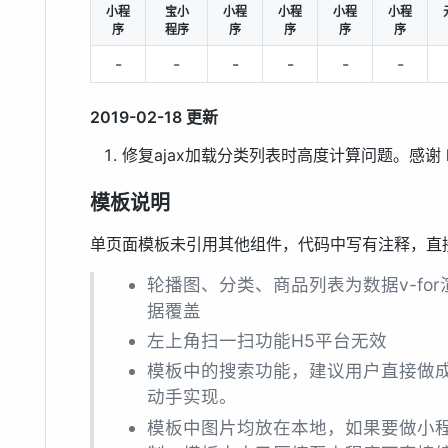
小程
宝小
小程
小程
小程
小程
序
程序
序
序
序
序
-
-
-
-
-
-
2019-02-18 更新
修复ajax加载分类列表时高度计算问题。感谢 lshl
模板说明
单页面模板未引用其他组件，代码中写有注释，直
轮播图、分类、商品列表为数据v-for
据覆盖
左上角扫一扫功能H5平台无效
模板中的搜索功能，建议用户直接做
动手实现。
模板中图片均放在本地，如果要做小