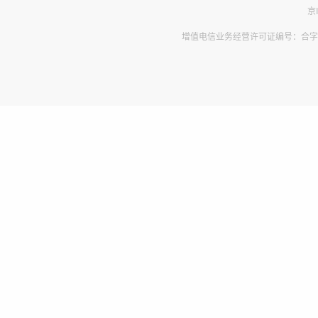
京
增值电信业务经营许可证编号：合字B2-2