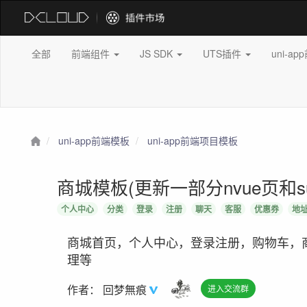
全部
前端组件
JS SDK
UTS插件
uni-a
uni-app前端模板
uni-app前端项目模板
商城模板(更新一部分nvue页和su
个人中心
分类
登录
注册
聊天
客服
优惠券
地
商城首页，个人中心，登录注册，购物车，
理等
作者：
回梦無痕
进入交流群