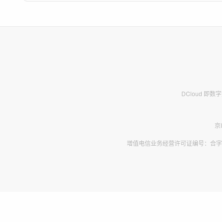
DCloud 即
京
增值电信业务经营许可证编号：合字B2-2