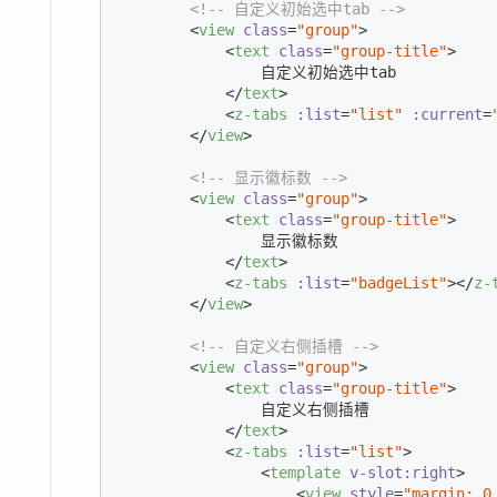
<!-- 自定义初始选中tab -->
<
view
class
=
"group"
>
<
text
class
=
"group-title"
>
                自定义初始选中tab

</
text
>
<
z-tabs
:list
=
"list"
:current
=
</
view
>
<!-- 显示徽标数 -->
<
view
class
=
"group"
>
<
text
class
=
"group-title"
>
                显示徽标数

</
text
>
<
z-tabs
:list
=
"badgeList"
>
</
z-
</
view
>
<!-- 自定义右侧插槽 -->
<
view
class
=
"group"
>
<
text
class
=
"group-title"
>
                自定义右侧插槽

</
text
>
<
z-tabs
:list
=
"list"
>
<
template
v-slot:right
>
<
view
style
=
"margin: 0