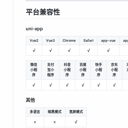
平台兼容性
uni-app
Vue2
Vue3
Chrome
Safari
app-vue
ap
√
√
√
√
√
微信
支付
抖音
百度
快手
京东
小程
宝小
小程
小程
小程
小程
序
程序
序
序
序
序
√
√
√
√
√
√
其他
多语言
暗黑模式
宽屏模式
×
×
√