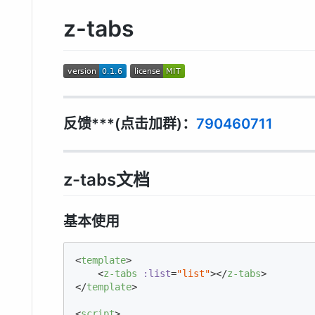
z-tabs
反馈***(点击加群)：
790460711
z-tabs文档
基本使用
<
template
>
<
z-tabs
:list
=
"list"
>
</
z-tabs
>
</
template
>
<
script
>