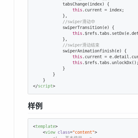
            tabsChange(index) {

this
.current = index;

            },

//swiper滑动中
            swiperTransition(e) {

this
.$refs.tabs.setDx(e.det
            },

//swiper滑动结束
            swiperAnimationfinish(e) {

this
.current = e.detail.cur
this
.$refs.tabs.unlockDx();
            }

        }

</
script
>
样例
<
template
>
<
view
class
=
"content"
>