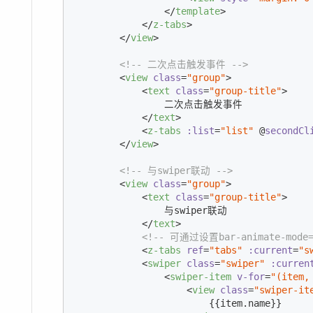
</
template
>
</
z-tabs
>
</
view
>
<!-- 二次点击触发事件 -->
<
view
class
=
"group"
>
<
text
class
=
"group-title"
>
                二次点击触发事件

</
text
>
<
z-tabs
:list
=
"list"
 @
secondCl
</
view
>
<!-- 与swiper联动 -->
<
view
class
=
"group"
>
<
text
class
=
"group-title"
>
                与swiper联动

</
text
>
<!-- 可通过设置bar-animate-mod
<
z-tabs
ref
=
"tabs"
:current
=
"s
<
swiper
class
=
"swiper"
:curren
<
swiper-item
v-for
=
"(item,
<
view
class
=
"swiper-it
                        {{item.name}}
