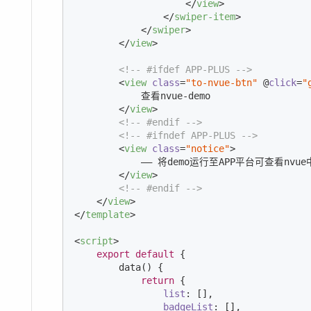
</
view
>
</
swiper-item
>
</
swiper
>
</
view
>
<!-- #ifdef APP-PLUS -->
<
view
class
=
"to-nvue-btn"
 @
click
=
"
            查看nvue-demo

</
view
>
<!-- #endif -->
<!-- #ifndef APP-PLUS -->
<
view
class
=
"notice"
>
            —— 将demo运行至APP平台可查看nvu
</
view
>
<!-- #endif -->
</
view
>
</
template
>
<
script
>
export
default
 {

        data() {

return
 {

list
: [],

badgeList
: [],
