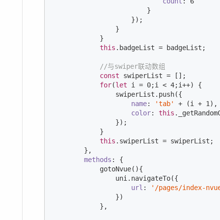
count
: 
6
                        }

                    });

                }

            }

this
.badgeList = badgeList;

//与swiper联动数组
const
 swiperList = [];

for
(
let
 i = 
0
;i < 
4
;i++) {

                swiperList.push({

name
: 
'tab'
 + (i + 
1
),

color
: 
this
._getRandomC
                });

            }

this
.swiperList = swiperList;

        },

methods
: {

            gotoNvue(){

                uni.navigateTo({

url
: 
'/pages/index-nvu
                })

            },
