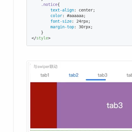
.notice
{

text-align
: center;

color
: 
#aaaaaa
;

font-size
: 
24
rpx;

margin-top
: 
30
rpx;

</
style
>