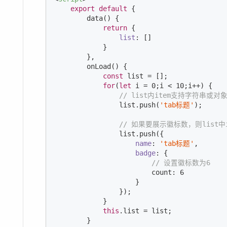
export
default
 {

        data() {

return
 {

list
: []

            }

        },

        onLoad() {

const
 list = [];

for
(
let
 i = 
0
;i < 
10
;i++) {

// list内item支持字符串或
                list.push(
'tab标题'
);

// 如果要展示徽标数，则list中
                list.push({

name
: 
'tab标题'
,

badge
: {

// 设置徽标数为6
                        count: 
6
                    }

                });

            }

this
.list = list;

        }
