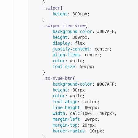
    }

.swiper
{

height
: 
300
rpx;

    }

.swiper-item-view
{

background-color
: 
#007AFF
;

height
: 
300
rpx;

display
: flex;

justify-content
: center;

align-items
: center;

color
: white;

font-size
: 
50
rpx;

    }

.to-nvue-btn
{

background-color
: 
#007AFF
;

height
: 
80
rpx;

color
: white;

text-align
: center;

line-height
: 
80
rpx;

width
: 
calc
(100% - 40rpx);

margin-left
: 
20
rpx;

margin-top
: 
20
rpx;

border-radius
: 
10
rpx;

    }
