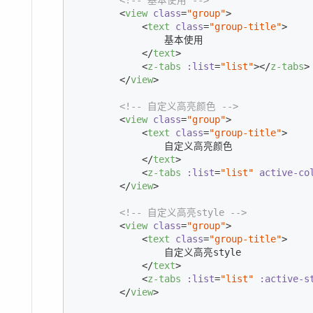
<!-- 基本使用 -->
<
view
class
=
"group"
>
<
text
class
=
"group-title"
>
                基本使用

</
text
>
<
z-tabs
:list
=
"list"
>
</
z-tabs
>
</
view
>
<!-- 自定义高亮颜色 -->
<
view
class
=
"group"
>
<
text
class
=
"group-title"
>
                自定义高亮颜色

</
text
>
<
z-tabs
:list
=
"list"
active-co
</
view
>
<!-- 自定义高亮style -->
<
view
class
=
"group"
>
<
text
class
=
"group-title"
>
                自定义高亮style

</
text
>
<
z-tabs
:list
=
"list"
:active-s
</
view
>