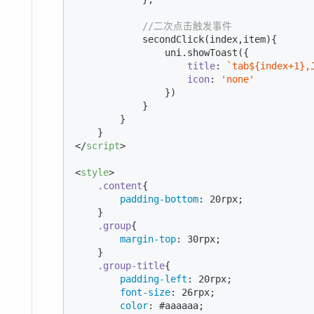
//二次点击触发事件
            secondClick(index,item){

                uni.showToast({

title
: 
`tab
${index+
1
}
,
icon
: 
'none'
                })

            }

        }

</
script
>
<
style
>
.content
{

padding-bottom
: 
20
rpx;

    }

.group
{

margin-top
: 
30
rpx;

    }

.group-title
{

padding-left
: 
20
rpx;

font-size
: 
26
rpx;

color
: 
#aaaaaa
;
