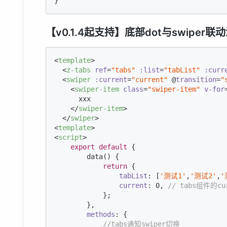
}
【v0.1.4起支持】底部dot与swiper联
<
template
>
<
z-tabs
ref
=
"tabs"
:list
=
"tabList"
:curr
<
swiper
:current
=
"current"
 @
transition
=
"
<
swiper-item
class
=
"swiper-item"
v-for
      xxx

</
swiper-item
>
</
swiper
>
<
template
>
<
script
>
export
default
 {

        data() {

return
 {

tabList
: [
'测试1'
,
'测试2'
,
'
current
: 
0
, 
// tabs组件的
            };

        },

methods
: {

//tabs通知swiper切换