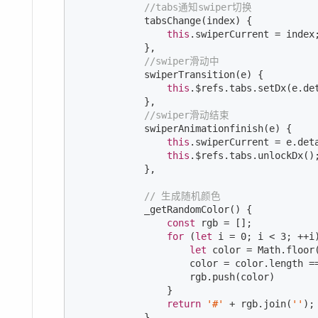
//tabs通知swiper切换
            tabsChange(index) {

this
.swiperCurrent = index;
            },

//swiper滑动中
            swiperTransition(e) {

this
.$refs.tabs.setDx(e.det
            },

//swiper滑动结束
            swiperAnimationfinish(e) {

this
.swiperCurrent = e.deta
this
.$refs.tabs.unlockDx();
            },

// 生成随机颜色
            _getRandomColor() {

const
 rgb = [];

for
 (
let
 i = 
0
; i < 
3
; ++i)
let
 color = 
Math
.floor
                    color = color.length =
                    rgb.push(color)

                }

return
'#'
 + rgb.join(
''
);

            },
