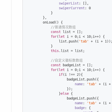
swiperList
: [],

swiperCurrent
: 
0
            }

        },

        onLoad() {

//普通情况数组
const
 list = [];

for
(
let
 i = 
0
;i < 
10
;i++) {

                list.push(
'tab'
 + (i + 
1
));
            }

this
.list = list;

//自定义徽标数数组
const
 badgeList = [];

for
(
let
 i = 
0
;i < 
10
;i++) {

if
(i !== 
2
){

                    badgeList.push({

name
: 
'tab'
 + (i +
                    });

                }
else
 {

                    badgeList.push({

name
: 
'tab'
 + (i +
badge
: {
