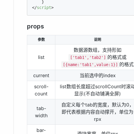
</
script
>
props
参数
说明
数据源数组，支持形如
list
的格式或
['tab1','tab2']
的格式
[{name:'tab1',value:1}]
current
当前选中的index
scroll-
list数组长度超过scrollCount时滚
count
显示(不自动铺满全屏)
自定义每个tab的宽度，默认为0，
tab-
即代表根据内容自动撑开，单位为
width
rpx
bar-
滑块宽度，单位rpx