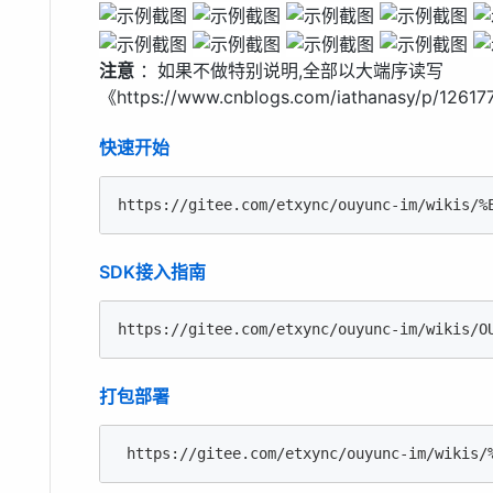
注意
：如果不做特别说明,全部以大端序读写
《https://www.cnblogs.com/iathanasy/p/12617
快速开始
https:
//gitee
.com/etxync/ouyunc-im/wikis/%
SDK接入指南
https:
//gitee
.com/etxync/ouyunc-im/wikis/O
打包部署
 https:
//gitee
.com/etxync/ouyunc-im/wikis/