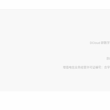
DCloud 即
京
增值电信业务经营许可证编号：合字B2-2