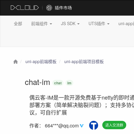
全部
前端组件
JS SDK
UTS插件
uni-a
uni-app前端模板
uni-app前端项目模板
chat-im
chat
im
偶云客-IM是一款开源免费基于netty的
部署方案（简单解决脑裂问题）；支持多协议传输（w
议，可自行扩展
作者：
664***@qq.com
进入交流群