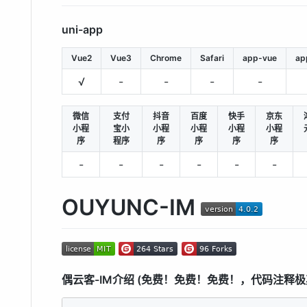
uni-app
Vue2
Vue3
Chrome
Safari
app-vue
ap
√
-
-
-
-
微信
支付
抖音
百度
快手
京东
小程
宝小
小程
小程
小程
小程
序
程序
序
序
序
序
-
-
-
-
-
-
OUYUNC-IM
偶云客-IM介绍 (免费！免费！免费！，代码注释极其丰