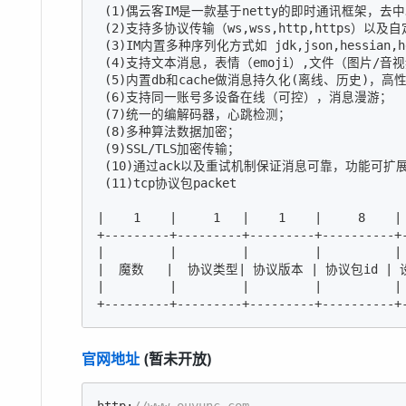
 (
1
)偶云客IM是一款基于netty的即时通讯框架，去
 (
2
)支持多协议传输（ws,wss,http,https）以
 (
3
)IM内置多种序列化方式如 jdk,json,hessian,h
 (
4
)支持文本消息，表情（emoji）,文件（图片/音
 (
5
)内置db和cache做消息持久化(离线、历史)，高性
 (
6
)支持同一账号多设备在线（可控），消息漫游；

 (
7
)统一的编解码器，心跳检测；

 (
8
)多种算法数据加密；

 (
9
)SSL/TLS加密传输；

 (
10
)通过ack以及重试机制保证消息可靠，功能可扩展
 (
11
)tcp协议包packet                         
|    1    |
1
|    1    |
8
|
+---------+---------+---------+----------+
|
|         |
|          |
|  魔数   |
  协议类型
| 协议版本 |
 协议包id 
| 
|
|         |
|          |
官网地址
(暂未开放)
http:
//www.ouyunc.com