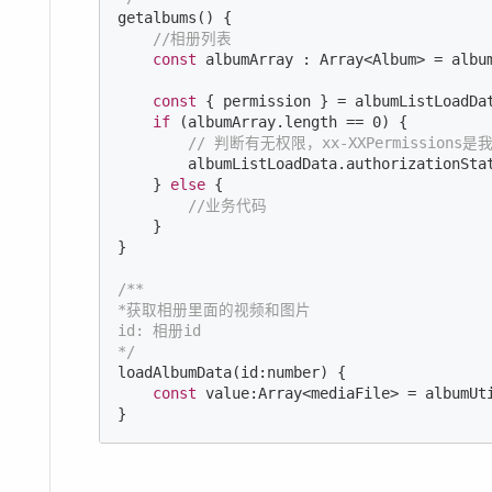
getalbums() {

//相册列表
const
 albumArray : 
Array
<Album> = album
const
 { permission } = albumListLoadDat
if
 (albumArray.length == 
0
) {

// 判断有无权限，xx-XXPermissio
        albumListLoadData.authorizationStat
    } 
else
 {

//业务代码
    }

}

/**

*获取相册里面的视频和图片

id: 相册id

*/
loadAlbumData(id:number) {

const
 value:
Array
<mediaFile> = albumUti