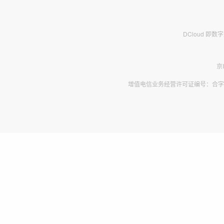
DCloud 即
京
增值电信业务经营许可证编号：合字B2-2