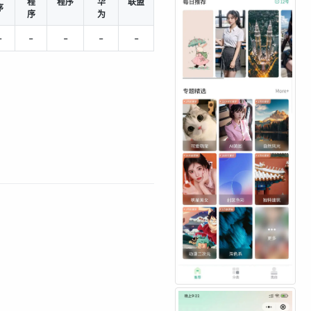
程
程序
华
联盟
序
序
为
-
-
-
-
-