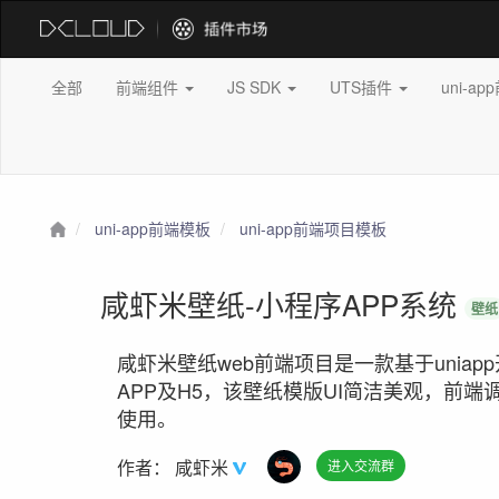
全部
前端组件
JS SDK
UTS插件
uni-a
uni-app前端模板
uni-app前端项目模板
咸虾米壁纸-小程序APP系统
壁纸
咸虾米壁纸web前端项目是一款基于uni
APP及H5，该壁纸模版UI简洁美观，前
使用。
作者：
咸虾米
进入交流群