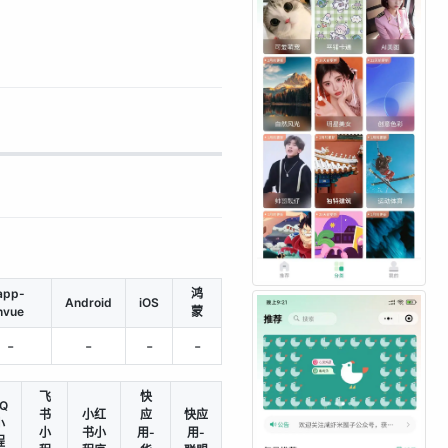
app-
鸿
Android
iOS
nvue
蒙
-
-
-
-
飞
快
Q
书
小红
应
快应
小
小
书小
用-
用-
程