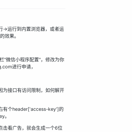
->运行到内置浏览器，或者运
端的效果。
击侧栏"微信小程序配置"，修改为你
qq.com进行申请，
因为接口有访问限制，如何解开
个header['access-key']的
ey。
码，点击看广告，就会生成一个6位