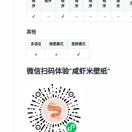
程
程序
程
程
程
程
服
序
序
序
序
序
务
√
-
√
-
-
-
-
其他
多语言
暗黑模式
宽屏模式
×
×
√
微信扫码体验“咸虾米壁纸”