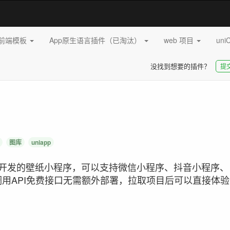
pp前端模板
App原生语言插件（已淘汰）
web 项目
uni
没找到想要的插件？
提
图库
uniapp
app开发的壁纸小程序，可以支持微信小程序、抖音小程序、
端调用API免费接口无需额外部署，拉取项目后可以直接体验