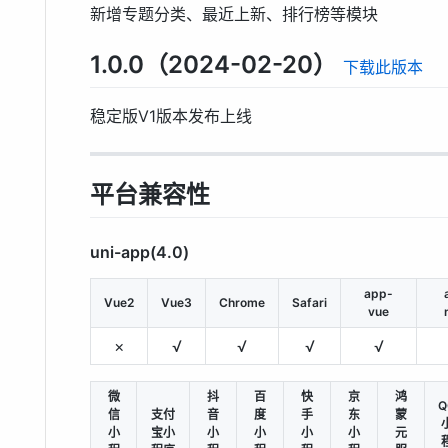
新增专题分类、最近上新、排行榜等模块
1.0.0（2024-02-20）
下载此版本
稳定版V1版本发布上线
平台兼容性
uni-app(4.0)
app-
Vue2
Vue3
Chrome
Safari
vue
×
√
√
√
√
微
抖
百
快
京
鸿
Q
信
支付
音
度
手
东
蒙
小
宝小
小
小
小
小
元