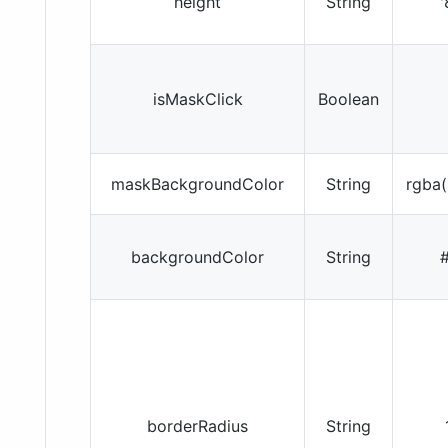
height
String
'
isMaskClick
Boolean
maskBackgroundColor
String
rgba(
backgroundColor
String
#
borderRadius
String