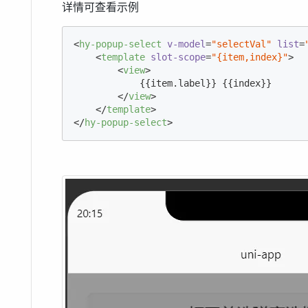
详情可查看示例
<
hy-popup-select
v-model
=
"selectVal"
list
=
<
template
slot-scope
=
"{item,index}"
>
<
view
>
            {{item.label}} {{index}}

</
view
>
</
template
>
</
hy-popup-select
>