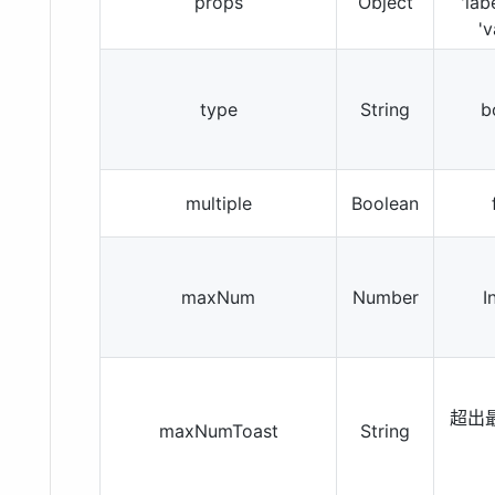
props
Object
'lab
'v
type
String
b
multiple
Boolean
maxNum
Number
I
超出
maxNumToast
String