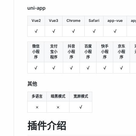
uni-app
Vue2
Vue3
Chrome
Safari
app-vue
ap
√
√
√
√
√
微信
支付
抖音
百度
快手
京东
小程
宝小
小程
小程
小程
小程
序
程序
序
序
序
序
√
√
√
√
√
√
其他
多语言
暗黑模式
宽屏模式
×
×
√
插件介绍