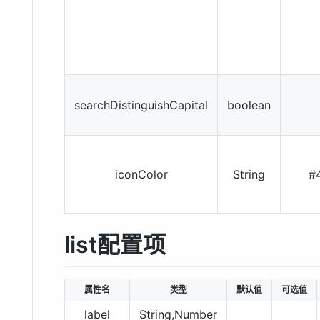
searchDistinguishCapital
boolean
iconColor
String
#
list配置项
属性名
类型
默认值
可选值
label
String,Number