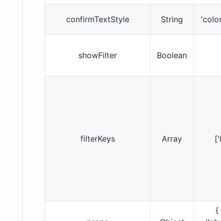
confirmTextStyle
String
'colo
showFilter
Boolean
filterKeys
Array
['
{