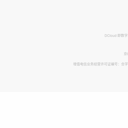
DCloud 即
京
增值电信业务经营许可证编号：合字B2-2