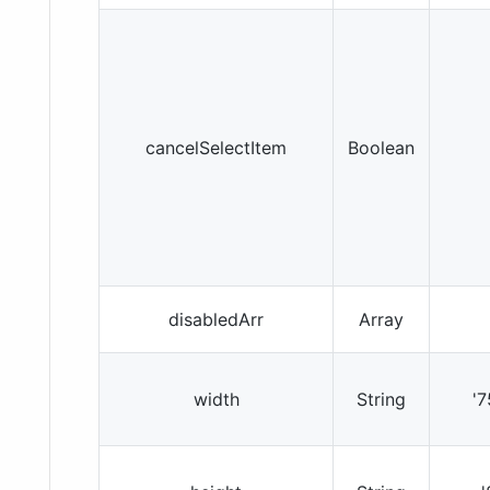
cancelSelectItem
Boolean
disabledArr
Array
width
String
'7