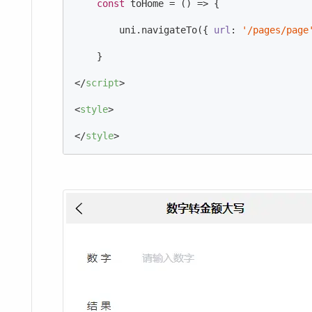
const
 toHome = 
()
 =>
 {

        uni.navigateTo({ 
url
: 
'/pages/page
    }

</
script
>
<
style
>
</
style
>