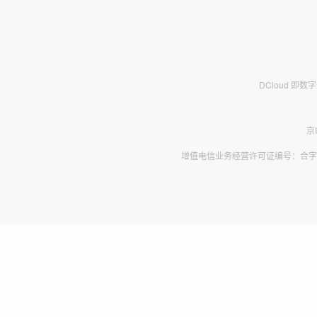
DCloud 即
京
增值电信业务经营许可证编号：合字B2-2