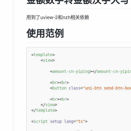
用到了uview-2和nzh相关依赖
使用范例
<
template
>
<
view
>
<
amount-cn-yiping
>
</
amount-cn-yipi
<
br
>
<
br
>
<
button
class
=
"uni-btn send-btn-bo
<
br
>
<
br
>
</
view
>
</
template
>
<
script
setup
lang
=
"ts"
>