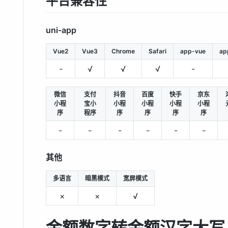
平台兼容性
uni-app
Vue2
Vue3
Chrome
Safari
app-vue
ap
-
√
√
√
-
微信
支付
抖音
百度
快手
京东
小程
宝小
小程
小程
小程
小程
序
程序
序
序
序
序
-
-
-
-
-
-
其他
多语言
暗黑模式
宽屏模式
×
×
√
金额数字转金额汉字大写