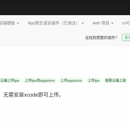
pp前端模板
App原生语言插件（已淘汰）
web 项目
uni
没找到想要的插件？
提
云编上传ipa
上传ipa到appstore
上传appstore
上传ipa
香蕉云编上架
电脑，无需安装xcode即可上传。