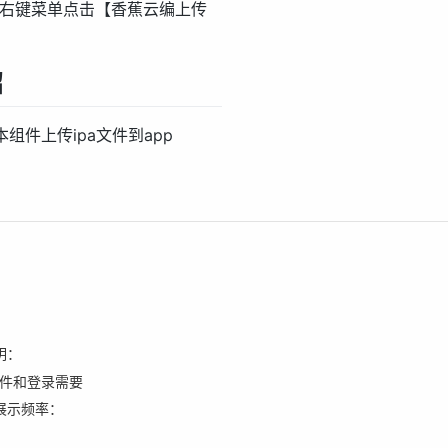
目，右键菜单点击【香蕉云编上传
绍
组件上传ipa文件到app
明：
pa文件和登录需要
展示频率：