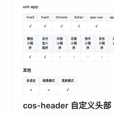
uni-app
Vue2
Vue3
Chrome
Safari
app-vue
ap
√
√
√
√
√
微信
支付
抖音
百度
快手
京东
小程
宝小
小程
小程
小程
小程
序
程序
序
序
序
序
√
√
-
-
-
-
其他
多语言
暗黑模式
宽屏模式
×
×
√
cos-header 自定义头部