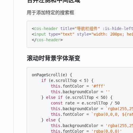
合并左侧和中间区域
用于添加特定的搜索框
<
cos-header
title
=
"导航栏组件"
:is-hide-lef
<
input
type
=
"text"
style
=
"width: 200px; he
</
cos-header
>
滚动时背景字体渐变
onPageScroll(e) {

if
 (e.scrollTop < 
5
) {

this
.fontColor = 
'#fff'
this
.backgroundColor = 
''
    } 
else
if
 (e.scrollTop < 
50
) {

const
 rate = e.scrollTop / 
50
this
.backgroundColor = 
`rgba(255,2
this
.fontColor = 
`rgba(0,0,0, 
${ra
    } 
else
 {

this
.backgroundColor = 
'rgba(255,2
this
.fontColor = 
'rgba(0,0,0)'