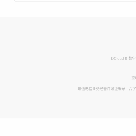
DCloud 即
京
增值电信业务经营许可证编号：合字B2-2