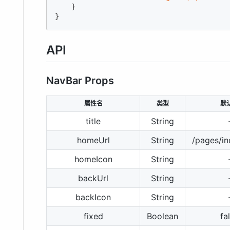
    }

}
API
NavBar Props
属性名
类型
默
title
String
homeUrl
String
/pages/in
homeIcon
String
backUrl
String
backIcon
String
fixed
Boolean
fa