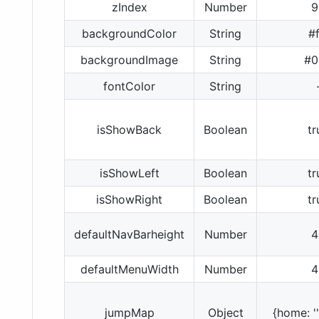
zIndex
Number
9
backgroundColor
String
#f
backgroundImage
String
#0
fontColor
String
isShowBack
Boolean
tr
isShowLeft
Boolean
tr
isShowRight
Boolean
tr
defaultNavBarheight
Number
4
defaultMenuWidth
Number
4
jumpMap
Object
{home: ''