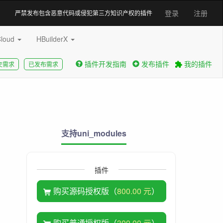
登录
注册
严禁发布包含恶意代码或侵犯第三方知识产权的插件
Cloud
HBuilderX
插件开发指南
发布插件
我的插件
交需求
已发布需求
支持uni_modules
插件
购买源码授权版（
800.00 元
）
购买普通授权版（
300.00 元
）