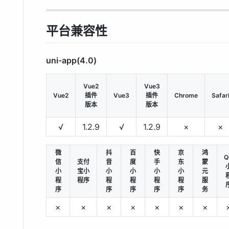
平台兼容性
uni-app(4.0)
Vue2
Vue3
Vue2
插件
Vue3
插件
Chrome
Safar
版本
版本
√
1.2.9
√
1.2.9
×
×
微
抖
百
快
京
鸿
Q
信
支付
音
度
手
东
蒙
小
宝小
小
小
小
小
元
程
程序
程
程
程
程
服
序
序
序
序
序
务
×
×
×
×
×
×
×