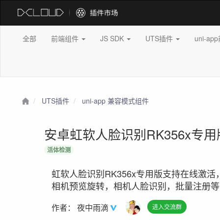
全部
前端组件
JS SDK
UTS插件
uni-a
UTS插件
uni-app 兼容模式组件
安卓虹软人脸识别RK356x专
活体检测
虹软人脸识别RK356x专用版支持在线激
相机预览旋转，相机人脸识别，批量注册等，识别
作者：
夜中雨滴
进入交流群