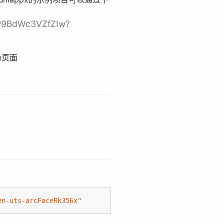
c1P9BdWc3VZfZIw?
e页面
en-uts-arcFaceRk356x"