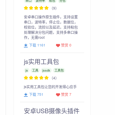
串口
波特率
粘包
分包
（9）
安卓串口操作原生插件，支持设置
串口，波特率，停止位，数据位，
校验位，流控以及延迟，支持粘包
处理解决分包问题，支持多串口操
作，无需root
下载 1161
赞赏 0
鸿
蒙
js实用工具包
-
js
工具
jssdk
工具包
（4）
js实用工具包让您的开发得心应手
下载 751
赞赏 7
安卓USB摄像头插件