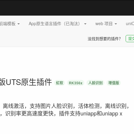
pp前端模板
App原生语言插件（已淘汰）
web 项目
uni
没找到想要的插件？
提
用版UTS原生插件
虹软
RK356x
人脸识别
增值版
活，离线激活，支持图片人脸识别，活体检测，离线识别，
率更高速度更快，插件支持uniapp和uniapp x