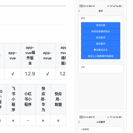
app-
app-
Android
app-
vue插
app-
nvue
i
Android
插件版
iOS
vue
件版
nvue
插件
本
本
版本
√
1.2.9
√
1.2.9
5.0
1.2.9
×
飞
快
Q
书
小红
应
快应
小
小
书小
用-
用-
程
程
程序
华
联盟
序
序
为
×
×
-
×
×