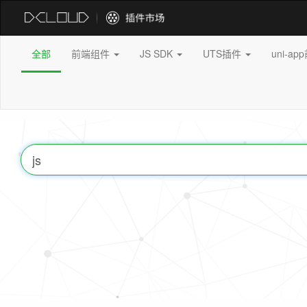
全部
前端组件
JS SDK
UTS插件
uni-a