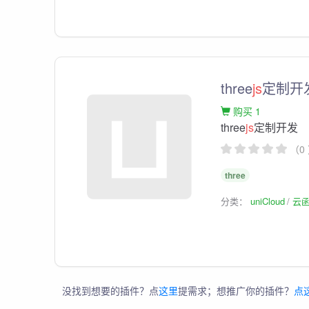
three
js
定制开
购买 1
three
js
定制开发
（0
three
分类：
uniCloud
云
没找到想要的插件？点
这里
提需求；想推广你的插件？
点