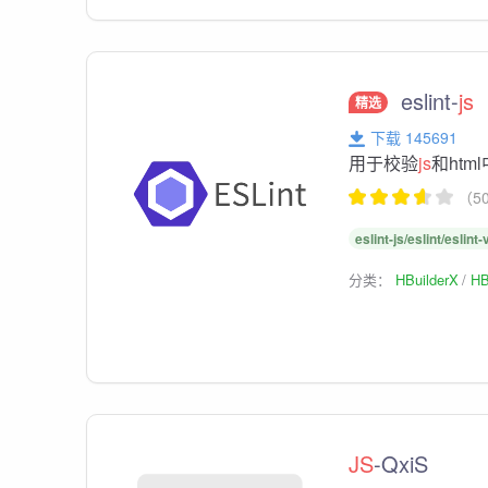
eslint-
js
精选
下载 145691
用于校验
js
和htm
（5
eslint-js/eslint/eslint
分类：
HBuilderX
HB
JS
-QxiS