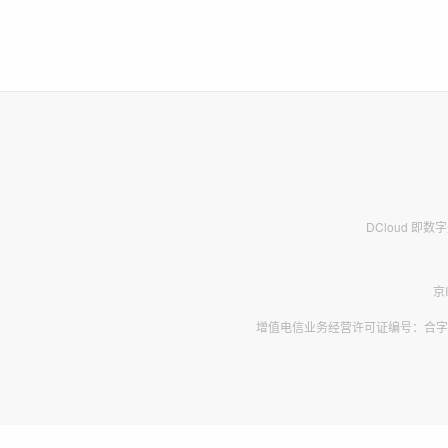
DCloud 即
京
增值电信业务经营许可证编号：合字B2-2