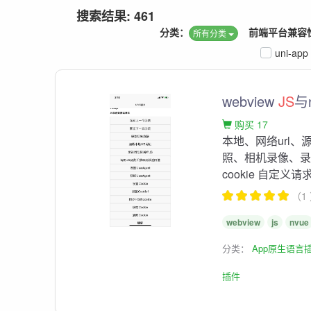
搜索结果: 461
分类：
前端平台兼容
所有分类
uni-app
webview
JS
与
购买 17
本地、网络url、
照、相机录像、录音、al
cookie 自定义请
（1
webview
js
nvue
分类：
App原生语言
插件