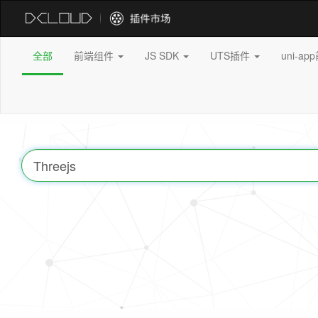
全部
前端组件
JS SDK
UTS插件
uni-a