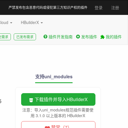
登录
注册
严禁发布包含恶意代码或侵犯第三方知识产权的插件
Cloud
HBuilderX
插件开发指南
发布插件
我的插件
交需求
已发布需求
x
支持uni_modules
下载插件并导入HBuilderX
5
注意：导入uni_modules规范插件需要使
用 3.1.0 以上版本的 HBuilderX
赞赏（7）