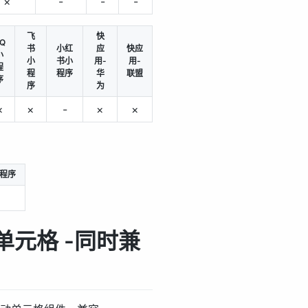
×
-
-
-
飞
快
Q
书
小红
应
快应
小
小
书小
用-
用-
程
程
程序
华
联盟
序
序
为
×
×
-
×
×
程序
 滑动单元格 -同时兼