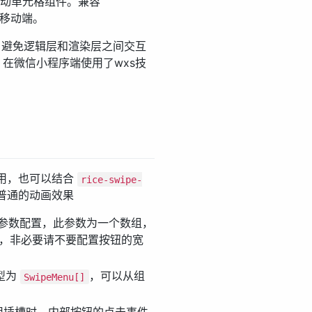
滑动单元格组件。兼容
h5移动端。
验，避免逻辑层和渲染层之间交互
术，在微信小程序端使用了wxs技
用，也可以结合
rice-swipe-
普通的动画效果
参数配置，此参数为一个数组，
式，非必要请不要配置按钮的宽
型为
，可以从组
SwipeMenu[]