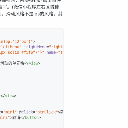
用插槽时，内部按钮的点击事件
己编写。(微信小程序左右区域使
，滑动风格不是ios的风格，其
inTop:'12rpx'}"
>
"leftMenu"
:rightMenu
=
"rightMenu"
1px solid #f5f6f7'}"
name
=
"swipe"
 @
menuClick
=
"menuClick"
以滑动的单元格
</
view
>
槽
</
view
>
e
=
"mini"
 @
click
=
"btnClick"
>
确定
</
button
>
mini"
>
取消
</
button
>