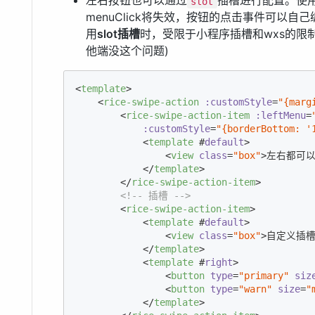
左右按钮也可以通过
插槽进行配置。使
slot
menuClick将失效，按钮的点击事件可以自
用
slot插槽
时，受限于小程序插槽和wxs的限制
他端没这个问题)
<
template
>
<
rice-swipe-action
:customStyle
=
"{marg
<
rice-swipe-action-item
:leftMenu
=
:customStyle
=
"{borderBottom: '
<
template
 #
default
>
<
view
class
=
"box"
>
左右都可
</
template
>
</
rice-swipe-action-item
>
<!-- 插槽 -->
<
rice-swipe-action-item
>
<
template
 #
default
>
<
view
class
=
"box"
>
自定义插
</
template
>
<
template
 #
right
>
<
button
type
=
"primary"
siz
<
button
type
=
"warn"
size
=
"
</
template
>