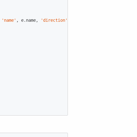
 
'name'
, e.name, 
'direction'
, e.direction)
