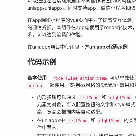
可以通过左右滑动来展示不同操作按钮的ios风格
uniapp/uniappx。同时支持app，微信小程序和
在app端和小程序的vue页面中为了提高交互体
的通信折损，本组件在app端使用了renderjs技
术，可以达到流畅的体验。
在uniappx项目中使用见下方
uniappx代码示例
代码示例
基本使用
，
可以单独使
rice-swipe-action-item
一起使用。支持ios风格的滑动动画效果和
action
内部按钮可以通过
和
leftMenu
rightMenu
元素为对象，可以配置按钮的文字和style样
高，宽高会根据内容自动适配。
在uniappx中
和
的类
leftMenu
rightMenu
件中导入。