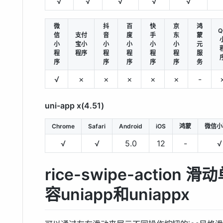
√
√
√
√
√
微
抖
百
快
京
鸿
Q
信
支付
音
度
手
东
蒙
小
宝小
小
小
小
小
元
程
程序
程
程
程
程
服
序
序
序
序
序
务
√
×
×
×
×
×
-
uni-app x(4.51)
Chrome
Safari
Android
iOS
鸿蒙
微信小
√
√
5.0
12
-
√
rice-swipe-action
容uniapp和uniappx