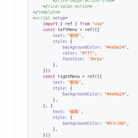
</
rice-swipe-action-item
>
</
rice-swipe-action
>
</
template
>
<
script
setup
>
import
 { ref } 
from
"vue"
const
 leftMenu = ref([{

text
: 
"删除"
,

style
: {

backgroundColor
: 
"#ee0a24"
,

color
: 
"#fff"
,

fontSize
: 
'30rpx'
        },

    }])

const
 rightMenu = ref([{

text
: 
"删除"
,

style
: {

backgroundColor
: 
"#ee0a24"
,

        },

    }, {

text
: 
'编辑'
,

style
: {

backgroundColor
: 
"#07c160"
,

        },

    }])
