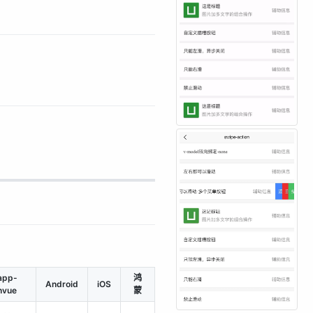
app-
鸿
Android
iOS
nvue
蒙