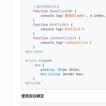
//操作按钮的点击
function
menuClick
(
e
) 
{

console
.log(
'按钮的index'
, e.index,
    }

function
btnClick
(
) 
{

console
.log(
'btnClick'
)

    }

function
contentClick
(
) 
{

console
.log(
'contentClick'
)

</
script
>
<
style
scoped
>
.box
 {

padding
: 
32
rpx 
20
rpx;

box-sizing
: border-box;

</
style
>
使用双向绑定