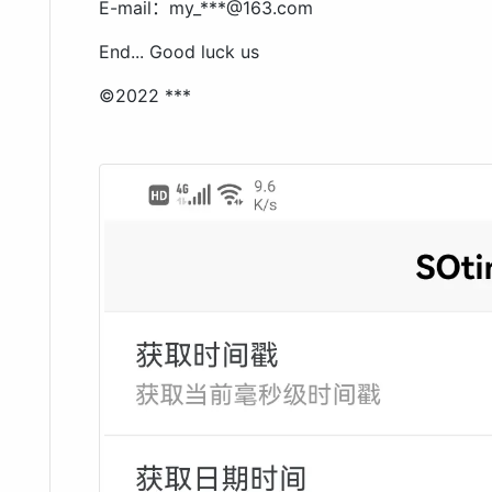
E-mail：my_***@163.com
End... Good luck us
©2022 ***