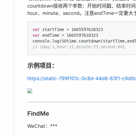
countdown接收两个参数：开始时间戳、结束时
hour、minute、second。注意endTime一定要大于
var
 startTime = 
1665597610323
var
 endTime = 
1665597610323
console
// {day:1,hour:12,minute:23,second:44}
示例项目：
https://static-799f101c-0c8d-44d8-83f1-c9d
FindMe
WeChat：***