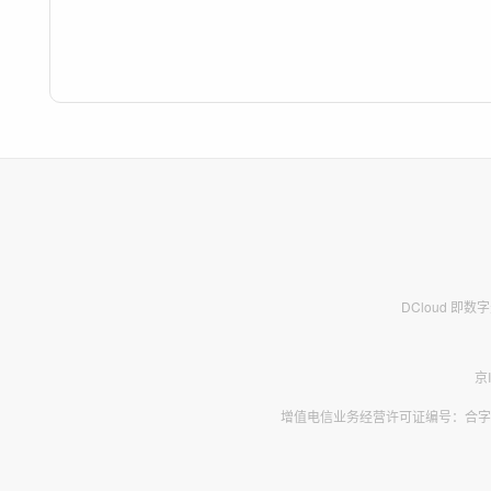
DCloud 即
京
增值电信业务经营许可证编号：合字B2-2