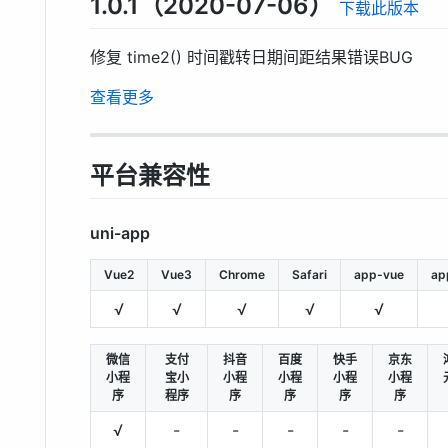
1.0.1（2020-07-06）
下载此版本
修复 time2() 时间戳转日期间距结果错误BUG
查看更多
平台兼容性
uni-app
Vue2
Vue3
Chrome
Safari
app-vue
ap
√
√
√
√
√
微信
支付
抖音
百度
快手
京东
小程
宝小
小程
小程
小程
小程
序
程序
序
序
序
序
√
-
-
-
-
-