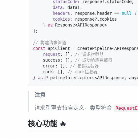
statusCode
: response!.statusCode,

data
: data!,

headers
: response.header == 
null
 ?
cookies
: response?.cookies

    } 
as
 Response<APIResponse>

};

// 构建请求管道
const
 apiClient = createPipeline<APIRespons
request
: [], 
// 请求拦截器
    success: [], 
// 成功响应拦截器
    error: [], 
// 错误拦截器
    mock: [], 
// mock拦截器
} 
as
 PipelineInterceptors<APIResponse, any
注意
请求引擎支持自定义，类型符合
RequestE
核心功能 🔥