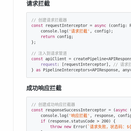
请求拦截
// 创建请求拦截器
const
 requestInterceptor = 
async
 (config: 
console
.log(
'请求拦截'
, config);

return
 config;

};

// 注入到请求管道
const
 apiClient = createPipeline<APIRespons
request
: [requestInterceptor], 
// 请求
} 
as
 PipelineInterceptors<APIResponse, any
成功响应拦截
// 创建成功响应拦截器
const
 responseSuccessInterceptor = 
(
async
 
console
.log(
'响应拦截'
, response, config
if
 (response.statusCode > 
200
) {

throw
new
Error
(
`请求失败，状态码：
$