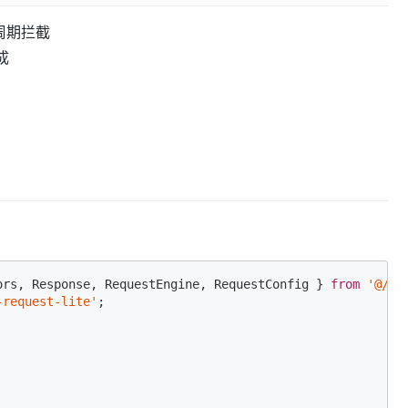
命周期拦截
成
ors, Response, RequestEngine, RequestConfig } 
from
'@/un
-request-lite'
;
