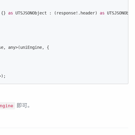
 {} 
as
 UTSJSONObject : (response!.header) 
as
 UTSJSONObjec
e, any>(uniEngine, {

>);
即可。
ngine