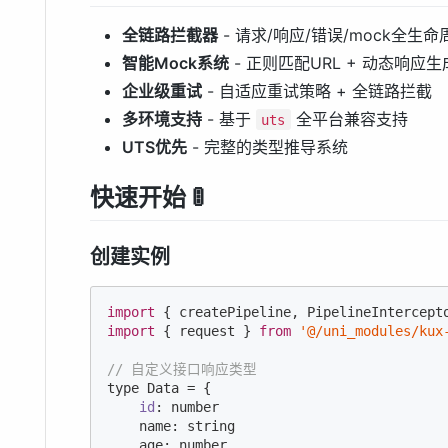
全链路拦截器
- 请求/响应/错误/mock全生
智能Mock系统
- 正则匹配URL + 动态响应生
企业级重试
- 自适应重试策略 + 全链路拦截
多环境支持
- 基于
全平台兼容支持
uts
UTS优先
- 完整的类型推导系统
快速开始 🚦
创建实例
import
 { createPipeline, PipelineIntercept
import
 { request } 
from
'@/uni_modules/kux
// 自定义接口响应类型
type Data = {

id
: number

    name: string

    age: number
