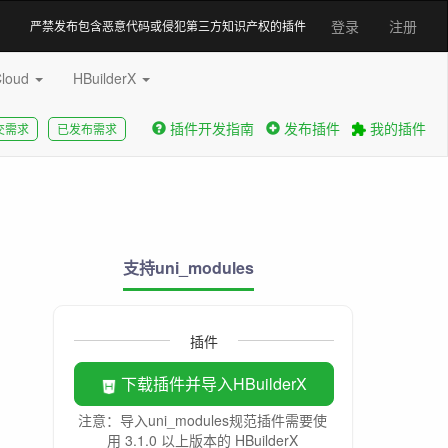
登录
注册
严禁发布包含恶意代码或侵犯第三方知识产权的插件
Cloud
HBuilderX
插件开发指南
发布插件
我的插件
交需求
已发布需求
支持uni_modules
插件
下载插件并导入HBuilderX
注意：导入uni_modules规范插件需要使
用 3.1.0 以上版本的 HBuilderX