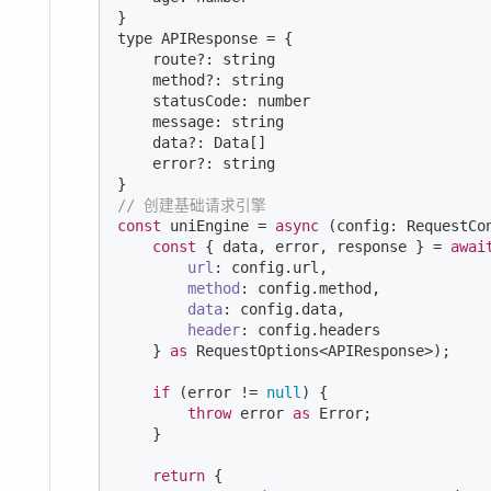
}

type APIResponse = {

    route?: string

    method?: string

    statusCode: number

    message: string

    data?: Data[]

    error?: string

// 创建基础请求引擎
const
 uniEngine = 
async
 (config: RequestCon
const
 { data, error, response } = 
awai
url
: config.url,

method
: config.method,

data
: config.data,

header
: config.headers

    } 
as
 RequestOptions<APIResponse>);

if
 (error != 
null
) {

throw
 error 
as
Error
;

    }

return
 {
