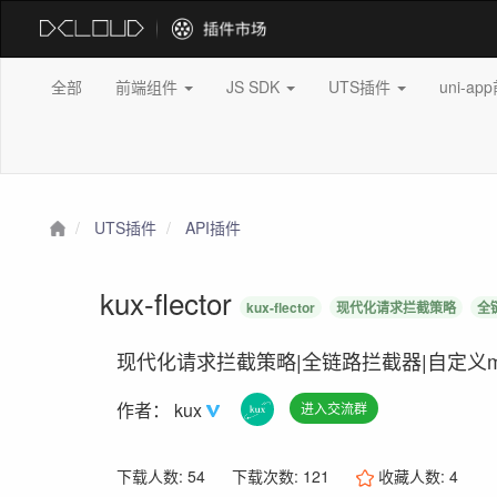
全部
前端组件
JS SDK
UTS插件
uni-a
UTS插件
API插件
kux-flector
kux-flector
现代化请求拦截策略
全
现代化请求拦截策略|全链路拦截器|自定义m
作者：
kux
进入交流群
下载人数: 54
下载次数: 121
收藏人数:
4