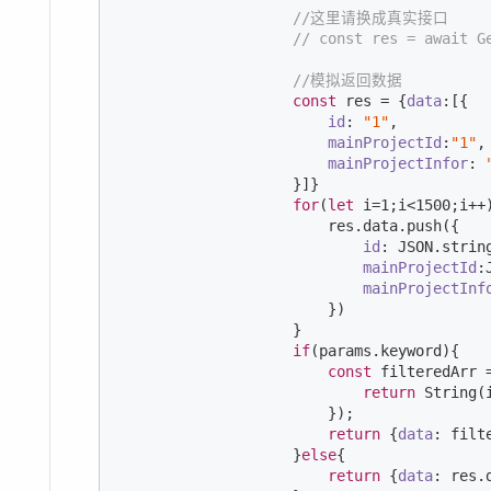
//这里请换成真实接口
// const res = await G
//模拟返回数据
const
 res = {
data
:[{

id
: 
"1"
,

mainProjectId
:
"1"
, 
mainProjectInfor
: 
                    }]}

for
(
let
 i=
1
;i<
1500
;i++)
                        res.data.push({

id
: 
JSON
.strin
mainProjectId
:
mainProjectInf
                        })

                    }

if
(params.keyword){

const
 filteredArr 
return
String
(
                        });

return
 {
data
: filt
                    }
else
{

return
 {
data
: res.