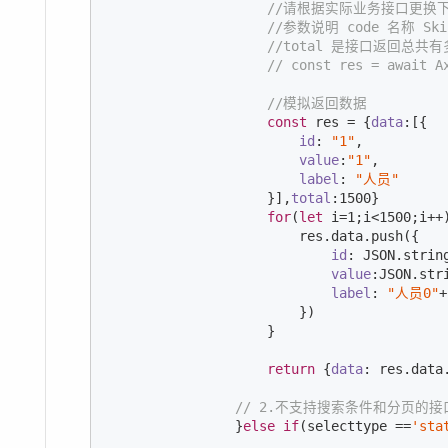
//请根据实际业务接口更换
//参数说明 code 名称 Ski
//total 是接口返回总共
// const res = await A
//模拟返回数据
const
 res = {
data
:[{

id
: 
"1"
,

value
:
"1"
, 

label
: 
"人员"
                    }],
total
:
1500
}

for
(
let
 i=
1
;i<
1500
;i++)
                        res.data.push({

id
: 
JSON
.strin
value
:
JSON
.str
label
: 
"人员0"
+
                        })

                    }

return
 {
data
: res.data
// 2.不支持搜索条件和分页
                }
else
if
(selecttype ==
'sta