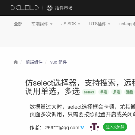
全部
前端组件
JS SDK
UTS插件
uni-a
前端组件
vue 组件
仿select选择器，支持搜索
调用单选，多选
select
单选
多选
远程
数据量过大时，select选择框会卡顿，尤
页面多次调用，只需要按照配置开启或关闭
作者：
259***@qq.com
进入交流群