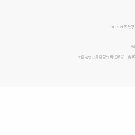
DCloud 即
京
增值电信业务经营许可证编号：合字B2-2