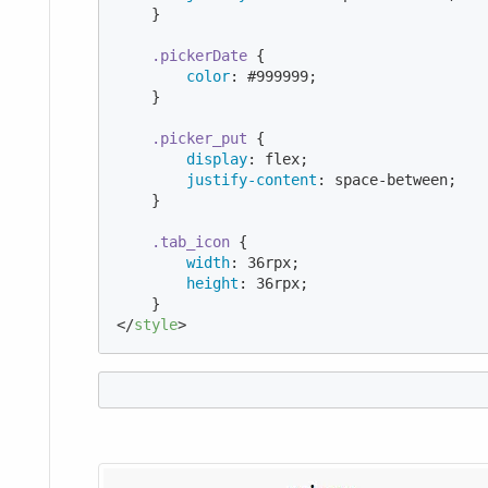
    }

.pickerDate
 {

color
: 
#999999
;

    }

.picker_put
 {

display
: flex;

justify-content
: space-between;

    }

.tab_icon
 {

width
: 
36
rpx;

height
: 
36
rpx;

</
style
>