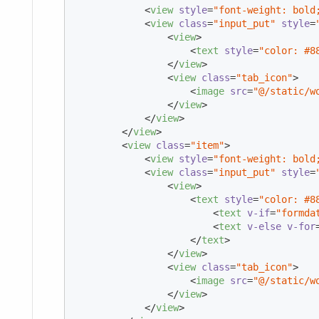
<
view
style
=
"font-weight: bold
<
view
class
=
"input_put"
style
=
<
view
>
<
text
style
=
"color: #8
</
view
>
<
view
class
=
"tab_icon"
>
<
image
src
=
"@/static/w
</
view
>
</
view
>
</
view
>
<
view
class
=
"item"
>
<
view
style
=
"font-weight: bold
<
view
class
=
"input_put"
style
=
<
view
>
<
text
style
=
"color: #8
<
text
v-if
=
"formda
<
text
v-else
v-for
</
text
>
</
view
>
<
view
class
=
"tab_icon"
>
<
image
src
=
"@/static/w
</
view
>
</
view
>