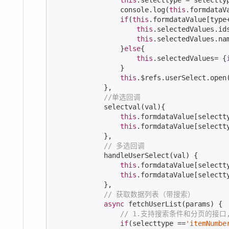
this
.selecttype = selecttyp
console
.log(
this
.formdataV
if
(
this
.formdataValue[type
this
.selectedValues.id
this
.selectedValues.na
                }
else
{

this
.selectedValues= {
                }

this
.$refs.userSelect.open(
            },

//单选回调
            selectval(val){

this
.formdataValue[selectty
this
.formdataValue[selectt
            },

// 多选回调
            handleUserSelect(val) {

this
.formdataValue[selectty
this
.formdataValue[selectt
            },

// 获取数据列表（带搜索）
async
 fetchUserList(params) {

// 1.支持搜索条件和分页的接
if
(selecttype ==
'itemNumbe