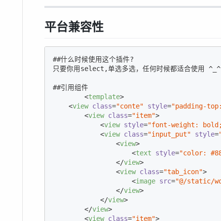
平台兼容性
##什么时候使用这个插件?

只要你用select,单选多选，任何时候都适合使用 ^_^

##引用组件

<
template
>
<
view
class
=
"conte"
style
=
"padding-top
<
view
class
=
"item"
>
<
view
style
=
"font-weight: bold
<
view
class
=
"input_put"
style
=
<
view
>
<
text
style
=
"color: #8
</
view
>
<
view
class
=
"tab_icon"
>
<
image
src
=
"@/static/w
</
view
>
</
view
>
</
view
>
<
view
class
=
"item"
>