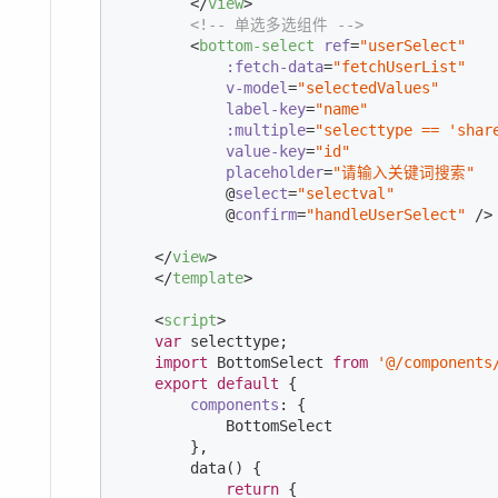
</
view
>
<!-- 单选多选组件 -->
<
bottom-select
ref
=
"userSelect"
:fetch-data
=
"fetchUserList"
v-model
=
"selectedValues"
label-key
=
"name"
:multiple
=
"selecttype == 'shar
value-key
=
"id"
placeholder
=
"请输入关键词搜索"
            @
select
=
"selectval"
            @
confirm
=
"handleUserSelect"
 />
</
view
>
</
template
>
<
script
>
var
 selecttype;

import
 BottomSelect 
from
'@/components
export
default
 {

components
: {

            BottomSelect

        },

        data() {

return
 {
