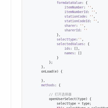
formdataValue
: {

itemNumber
: 
''
,

itemNumberId
: 
''
,

stationCode
: 
''
,

stationCodeId
: 
''
,

sharer
: 
''
,

sharerId
: 
''
                },

selecttype
:
''
,

selectedValues
: { 

ids
: [], 

names
: [] 

                }

            };

        },

        onLoad(e) {

        },

methods
: {

// 打开选择器
            openUserSelect(type) {

                selecttype = type;
