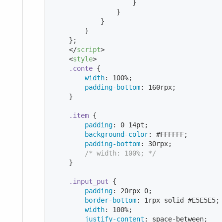
                    }

                }

            }

        }

    };

</
script
>
<
style
>
.conte
 {

width
: 
100%
;

padding-bottom
: 
160
rpx;

    }

.item
 {

padding
: 
0
14pt
;

background-color
: 
#FFFFFF
;

padding-bottom
: 
30
rpx;

/* width: 100%; */
    }

.input_put
 {

padding
: 
20
rpx 
0
;

border-bottom
: 
1
rpx solid 
#E5E5E5
;

width
: 
100%
;

justify-content
: space-between;
