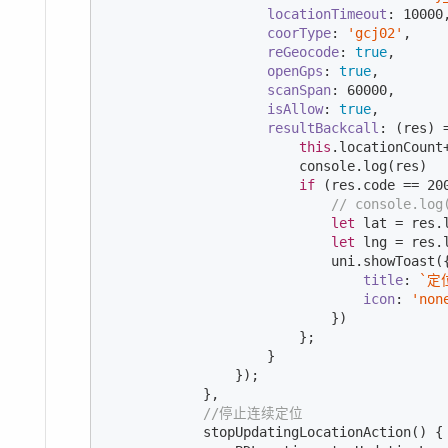
locationTimeout
: 
10000
,
coorType
: 
'gcj02'
,

reGeocode
: 
true
,

openGps
: 
true
,

scanSpan
: 
60000
,

isAllow
: 
true
,

resultBackcall
: 
(
res
) 
this
.locationCount+
console
.log(res)

if
 (res.code == 
20
// console.log
let
 lat = res.
let
 lng = res.
                            uni.showToast({
title
: 
`定
icon
: 
'non
                            })

                        };

                    }

                });

            },

//停止连续定位
            stopUpdatingLocationAction() {
