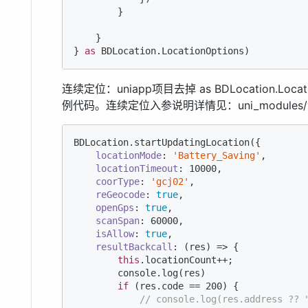
        }

    }

} 
as
 BDLocation.LocationOptions)
连续定位：uniapp项目去掉 as BDLocation.Lo
例代码。连续定位入参说明详情见：uni_modules/yt-uts-
BDLocation.startUpdatingLocation({

locationMode
: 
'Battery_Saving'
,

locationTimeout
: 
10000
,

coorType
: 
'gcj02'
,

reGeocode
: 
true
,

openGps
: 
true
,

scanSpan
: 
60000
,

isAllow
: 
true
,

resultBackcall
: 
(
res
) =>
 {

this
.locationCount++;

console
.log(res)

if
 (res.code == 
200
) {

// console.log(res.address ?? 