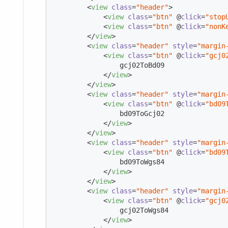
<
view
class
=
"header"
>
<
view
class
=
"btn"
 @
click
=
"stop
<
view
class
=
"btn"
 @
click
=
"nonK
</
view
>
<
view
class
=
"header"
style
=
"margin
<
view
class
=
"btn"
 @
click
=
"gcj0
                gcj02ToBd09

</
view
>
</
view
>
<
view
class
=
"header"
style
=
"margin
<
view
class
=
"btn"
 @
click
=
"bd09
                bd09ToGcj02

</
view
>
</
view
>
<
view
class
=
"header"
style
=
"margin
<
view
class
=
"btn"
 @
click
=
"bd09
                bd09ToWgs84

</
view
>
</
view
>
<
view
class
=
"header"
style
=
"margin
<
view
class
=
"btn"
 @
click
=
"gcj0
                gcj02ToWgs84

</
view
>