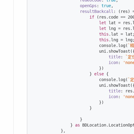
reGeocode
: 
true
,

openGps
: 
true
,

resultBackcall
: 
(
res
) 
if
 (res.code == 
20
let
 lat = res.
let
 lng = res.
this
.lat = lat;
this
.lng = lng;
console
.log(
`
                            uni.showToast({
title
: 
`定
icon
: 
'non
                            })

                        } 
else
 {

console
.log(
`
                            uni.showToast({
title
: res
icon
: 
'non
                            })

                        }

                    }

                } 
as
 BDLocation.LocationOpt
            },
