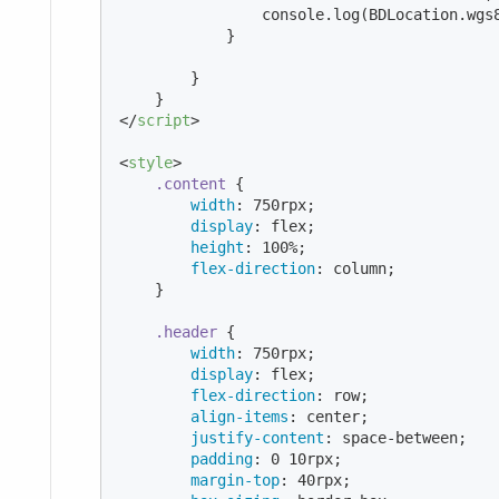
console
.log(BDLocation.wgs
            }

        }

</
script
>
<
style
>
.content
 {

width
: 
750
rpx;

display
: flex;

height
: 
100%
;

flex-direction
: column;

    }

.header
 {

width
: 
750
rpx;

display
: flex;

flex-direction
: row;

align-items
: center;

justify-content
: space-between;

padding
: 
0
10
rpx;

margin-top
: 
40
rpx;
