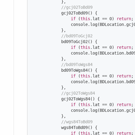
            },

//gcj02ToBd09
            gcj02ToBd09() {

if
 (
this
.lat == 
0
) 
return
;

console
.log(BDLocation.gcj
            },

//bd09ToGcj02
            bd09ToGcj02() {

if
 (
this
.lat == 
0
) 
return
;

console
.log(BDLocation.bd0
            },

//bd09ToWgs84
            bd09ToWgs84() {

if
 (
this
.lat == 
0
) 
return
;

console
.log(BDLocation.bd0
            },

//gcj02ToWgs84
            gcj02ToWgs84() {

if
 (
this
.lat == 
0
) 
return
;

console
.log(BDLocation.gcj
            },

//wgs84ToBd09
            wgs84ToBd09() {

if
 (
this
.lat == 
0
) 
return
;
