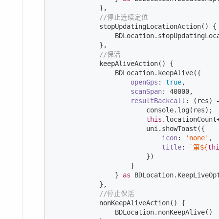
            },

//停止连续定位
            stopUpdatingLocationAction() {

                BDLocation.stopUpdatingLoca
            },

//保活
            keepAliveAction() {

                BDLocation.keepAlive({

openGps
: 
true
,

scanSpan
: 
40000
,

resultBackcall
: 
(
res
) 
console
.log(res);

this
.locationCount+
                        uni.showToast({

icon
: 
'none'
,

title
: 
`第
${
th
                        })

                    }

                } 
as
 BDLocation.KeepLiveOpt
            },

//停止保活
            nonKeepAliveAction() {

                BDLocation.nonKeepAlive()
