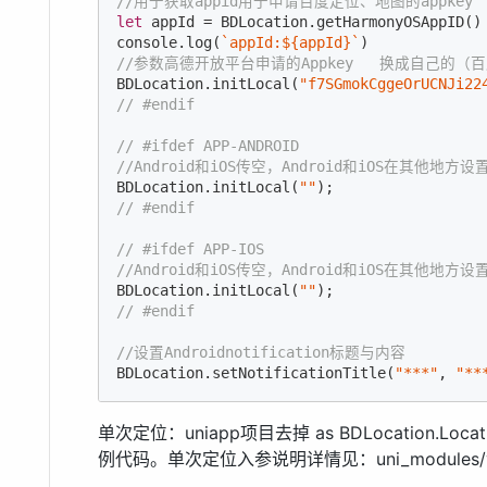
//用于获取appid用于申请百度定位、地图的appkey
let
console
.log(
`appId:
${appId}
`
//参数高德开放平台申请的Appkey   换成自己的
BDLocation.initLocal(
"f7SGmokCggeOrUCNJi22
// #endif
// #ifdef APP-ANDROID
//Android和iOS传空，Android和iOS在其他地方设置 Andr
BDLocation.initLocal(
""
// #endif
// #ifdef APP-IOS
//Android和iOS传空，Android和iOS在其他地方设置 Andr
BDLocation.initLocal(
""
// #endif
//设置Androidnotification标题与内容
BDLocation.setNotificationTitle(
"***"
, 
"**
单次定位：uniapp项目去掉 as BDLocation.Lo
例代码。单次定位入参说明详情见：uni_modules/yt-uts-