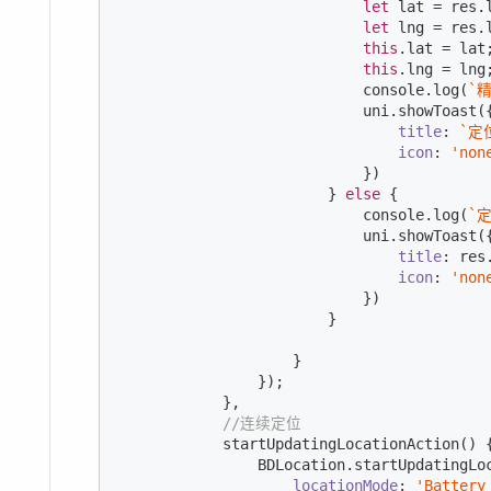
let
 lat = res.
let
 lng = res.
this
.lat = lat;
this
.lng = lng;
console
.log(
`
                            uni.showToast({
title
: 
`定
icon
: 
'non
                            })

                        } 
else
 {

console
.log(
`
                            uni.showToast({
title
: res
icon
: 
'non
                            })

                        }

                    }

                });

            },

//连续定位
            startUpdatingLocationAction() {
                BDLocation.startUpdatingLoc
locationMode
: 
'Battery