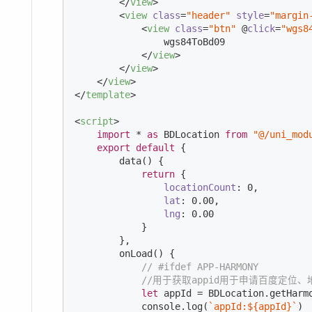
</
view
>
<
view
class
=
"header"
style
=
"margin
<
view
class
=
"btn"
 @
click
=
"wgs8
                wgs84ToBd09

</
view
>
</
view
>
</
view
>
</
template
>
<
script
>
import
 * 
as
 BDLocation 
from
"@/uni_mod
export
default
 {

        data() {

return
 {

locationCount
: 
0
,

lat
: 
0.00
,

lng
: 
0.00
            }

        },

        onLoad() {

// #ifdef APP-HARMONY
//用于获取appid用于申请百度定位、地
let
 appId = BDLocation.getHarmo
console
.log(
`appId:
${appId}
`
)
