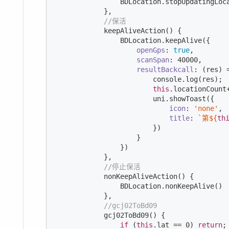
                BDLocation.stopUpdatingLoca
            },

//保活
            keepAliveAction() {

                BDLocation.keepAlive({

openGps
: 
true
,

scanSpan
: 
40000
,

resultBackcall
: 
(
res
) 
console
.log(res);

this
.locationCount+
                        uni.showToast({

icon
: 
'none'
,

title
: 
`第
${
th
                        })

                    }

                })

            },

//停止保活
            nonKeepAliveAction() {

                BDLocation.nonKeepAlive()

            },

//gcj02ToBd09
            gcj02ToBd09() {

if
 (
this
.lat == 
0
) 
return
;
