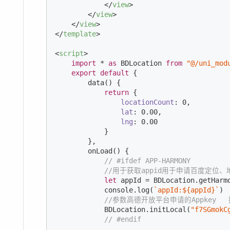
</
view
>
</
view
>
</
view
>
</
template
>
<
script
>
import
 * 
as
 BDLocation 
from
"@/uni_mod
export
default
 {

        data() {

return
 {

locationCount
: 
0
,

lat
: 
0.00
,

lng
: 
0.00
            }

        },

        onLoad() {

// #ifdef APP-HARMONY
//用于获取appid用于申请百度定位、地
let
 appId = BDLocation.getHarmo
console
.log(
`appId:
${appId}
`
)

//参数高德开放平台申请的Appkey
            BDLocation.initLocal(
"f7SGmokC
// #endif