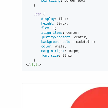
box-sizing
: border-box;

    }

.btn
 {

display
: flex;

height
: 
80
rpx;

flex
: 
1
;

align-items
: center;

justify-content
: center;

background-color
: cadetblue;

color
: white;

margin-right
: 
10
rpx;

font-size
: 
28
rpx;

</
style
>