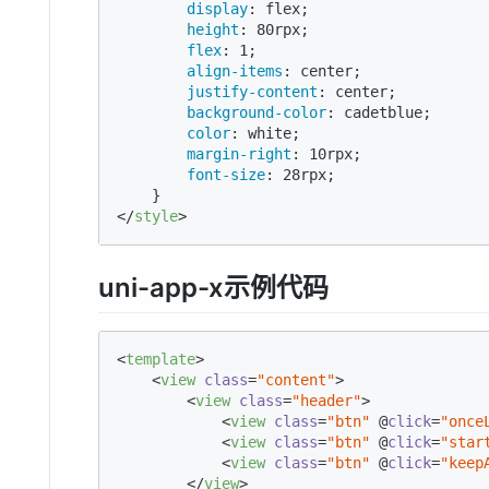
display
: flex;

height
: 
80
rpx;

flex
: 
1
;

align-items
: center;

justify-content
: center;

background-color
: cadetblue;

color
: white;

margin-right
: 
10
rpx;

font-size
: 
28
rpx;

</
style
>
uni-app-x示例代码
<
template
>
<
view
class
=
"content"
>
<
view
class
=
"header"
>
<
view
class
=
"btn"
 @
click
=
"once
<
view
class
=
"btn"
 @
click
=
"star
<
view
class
=
"btn"
 @
click
=
"keep
</
view
>