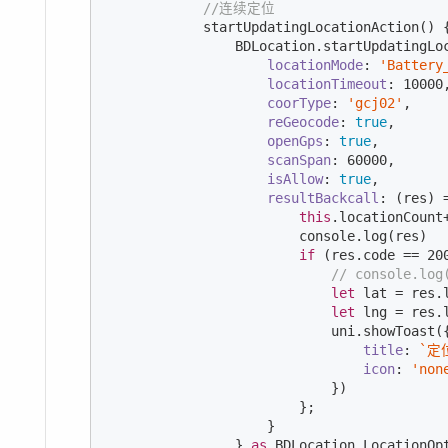
//连续定位
            startUpdatingLocationAction() {
                BDLocation.startUpdatingLoc
locationMode
: 
'Battery
locationTimeout
: 
10000
,
coorType
: 
'gcj02'
,

reGeocode
: 
true
,

openGps
: 
true
,

scanSpan
: 
60000
,

isAllow
: 
true
,

resultBackcall
: 
(
res
) 
this
.locationCount+
console
.log(res)

if
 (res.code == 
20
// console.log
let
 lat = res.
let
 lng = res.
                            uni.showToast({
title
: 
`定
icon
: 
'non
                            })

                        };

                    }

                } 
as
 BDLocation.LocationOpt