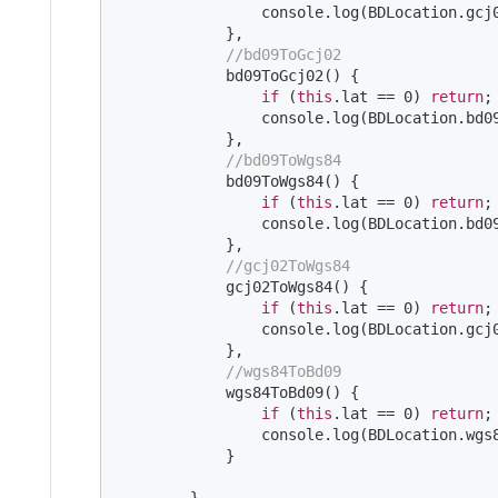
console
.log(BDLocation.gcj
            },

//bd09ToGcj02
            bd09ToGcj02() {

if
 (
this
.lat == 
0
) 
return
;

console
.log(BDLocation.bd0
            },

//bd09ToWgs84
            bd09ToWgs84() {

if
 (
this
.lat == 
0
) 
return
;

console
.log(BDLocation.bd0
            },

//gcj02ToWgs84
            gcj02ToWgs84() {

if
 (
this
.lat == 
0
) 
return
;

console
.log(BDLocation.gcj
            },

//wgs84ToBd09
            wgs84ToBd09() {

if
 (
this
.lat == 
0
) 
return
;

console
.log(BDLocation.wgs
            }
