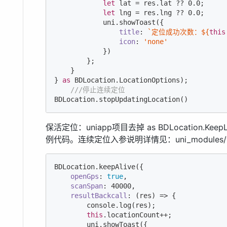
let
 lat = res.lat ?? 
0.0
;

let
 lng = res.lng ?? 
0.0
;

            uni.showToast({

title
: 
`定位成功次数：
${
this
icon
: 
'none'
            })

        };

    }

} 
as
 BDLocation.LocationOptions);

///停止连续定位
BDLocation.stopUpdatingLocation()
保活定位：uniapp项目去掉 as BDLocation.Ke
例代码。连续定位入参说明详情见：uni_modules/yt-uts-
BDLocation.keepAlive({

openGps
: 
true
,

scanSpan
: 
40000
,

resultBackcall
: 
(
res
) =>
 {

console
.log(res);

this
.locationCount++;

        uni.showToast({
