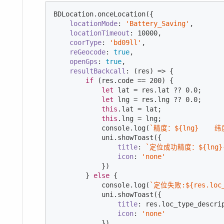
BDLocation.onceLocation({

locationMode
: 
'Battery_Saving'
,

locationTimeout
: 
10000
,

coorType
: 
'bd09ll'
,

reGeocode
: 
true
,

openGps
: 
true
,

resultBackcall
: 
(
res
) =>
 {

if
 (res.code == 
200
) {

let
 lat = res.lat ?? 
0.0
;

let
 lng = res.lng ?? 
0.0
;

this
.lat = lat;

this
.lng = lng;

console
.log(
`精度：
${lng}
    
            uni.showToast({

title
: 
`定位成功精度：
${lng}
icon
: 
'none'
            })

        } 
else
 {

console
.log(
`定位失败:
${res.loc
            uni.showToast({

title
: res.loc_type_descri
icon
: 
'none'
            })
