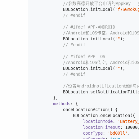
//参数高德开放平台申请的Appkey
            BDLocation.initLocal(
"f7SGmokC
// #endif
// #ifdef APP-ANDROID
//Android和iOS传空，Android和iOS在
            BDLocation.initLocal(
""
);

// #endif
// #ifdef APP-IOS
//Android和iOS传空，Android和iOS在
            BDLocation.initLocal(
""
);

// #endif
//设置Androidnotification标题
            BDLocation.setNotificationTitl
        },

methods
: {

            onceLocationAction() {

                BDLocation.onceLocation({

locationMode
: 
'Battery
locationTimeout
: 
10000
,
coorType
: 
'bd09ll'
,
