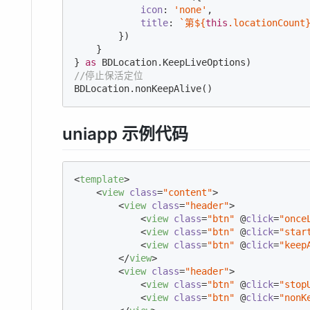
icon
: 
'none'
,

title
: 
`第
${
this
.locationCount
        })

    }

} 
as
//停止保活定位
BDLocation.nonKeepAlive()
uniapp 示例代码
<
template
>
<
view
class
=
"content"
>
<
view
class
=
"header"
>
<
view
class
=
"btn"
 @
click
=
"once
<
view
class
=
"btn"
 @
click
=
"star
<
view
class
=
"btn"
 @
click
=
"keep
</
view
>
<
view
class
=
"header"
>
<
view
class
=
"btn"
 @
click
=
"stop
<
view
class
=
"btn"
 @
click
=
"nonK