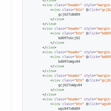
</
view
>
<
view
class
=
"header"
style
=
"margin
<
view
class
=
"btn"
 @
click
=
"gcj0
                gcj02ToBd09

</
view
>
</
view
>
<
view
class
=
"header"
style
=
"margin
<
view
class
=
"btn"
 @
click
=
"bd09
                bd09ToGcj02

</
view
>
</
view
>
<
view
class
=
"header"
style
=
"margin
<
view
class
=
"btn"
 @
click
=
"bd09
                bd09ToWgs84

</
view
>
</
view
>
<
view
class
=
"header"
style
=
"margin
<
view
class
=
"btn"
 @
click
=
"gcj0
                gcj02ToWgs84

</
view
>
</
view
>
<
view
class
=
"header"
style
=
"margin
<
view
class
=
"btn"
 @
click
=
"wgs8
                wgs84ToBd09
