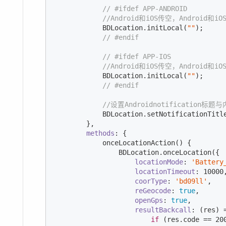
// #ifdef APP-ANDROID
//Android和iOS传空，Android和iOS在
            BDLocation.initLocal(
""
);

// #endif
// #ifdef APP-IOS
//Android和iOS传空，Android和iOS在
            BDLocation.initLocal(
""
);

// #endif
//设置Androidnotification标题
            BDLocation.setNotificationTitl
        },

methods
: {

            onceLocationAction() {

                BDLocation.onceLocation({

locationMode
: 
'Battery
locationTimeout
: 
10000
,
coorType
: 
'bd09ll'
,

reGeocode
: 
true
,

openGps
: 
true
,

resultBackcall
: 
(
res
) 
if
 (res.code == 
20