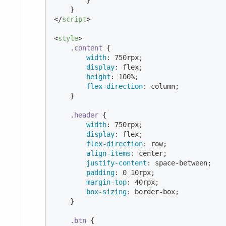
        }

</
script
>
<
style
>
.content
 {

width
: 
750
rpx;

display
: flex;

height
: 
100%
;

flex-direction
: column;

    }

.header
 {

width
: 
750
rpx;

display
: flex;

flex-direction
: row;

align-items
: center;

justify-content
: space-between;

padding
: 
0
10
rpx;

margin-top
: 
40
rpx;

box-sizing
: border-box;

    }

.btn
 {
