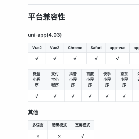
平台兼容性
uni-app(4.03)
Vue2
Vue3
Chrome
Safari
app-vue
ap
√
√
√
√
√
微信
支付
抖音
百度
快手
京东
小程
宝小
小程
小程
小程
小程
序
程序
序
序
序
序
√
√
√
√
√
√
其他
多语言
暗黑模式
宽屏模式
×
×
√