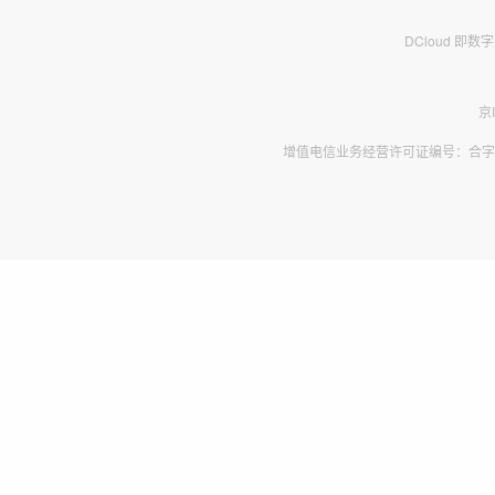
DCloud 即
京
增值电信业务经营许可证编号：合字B2-2