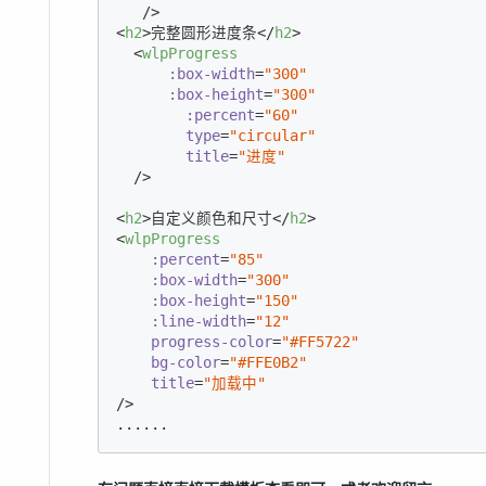
   />
<
h2
>
完整圆形进度条
</
h2
>
<
wlpProgress
:box-width
=
"300"
:box-height
=
"300"
:percent
=
"60"
type
=
"circular"
title
=
"进度"
  />
<
h2
>
自定义颜色和尺寸
</
h2
>
<
wlpProgress
:percent
=
"85"
:box-width
=
"300"
:box-height
=
"150"
:line-width
=
"12"
progress-color
=
"#FF5722"
bg-color
=
"#FFE0B2"
title
=
"加载中"
/>
......