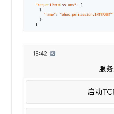
"requestPermissions"
: [

      {

"name"
: 
"ohos.permission.INTERNET"
      }

    ]