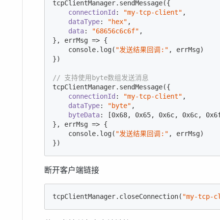
tcpClientManager.sendMessage({

connectionId
: 
"my-tcp-client"
,

dataType
: 
"hex"
,

data
: 
"68656c6c6f"
,

}, errMsg => {

console
.log(
"发送结果回调:"
, errMsg)

})

// 支持使用byte数组发送消息
tcpClientManager.sendMessage({

connectionId
: 
"my-tcp-client"
,

dataType
: 
"byte"
,

byteData
: [
0x68
, 
0x65
, 
0x6c
, 
0x6c
, 
0x6
}, errMsg => {

console
.log(
"发送结果回调:"
, errMsg)

})
断开客户端链接
tcpClientManager.closeConnection(
"my-tcp-c