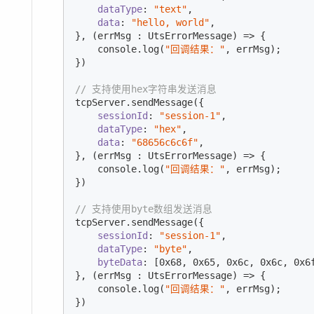
dataType
: 
"text"
,

data
: 
"hello, world"
,

}, (errMsg : UtsErrorMessage) => {

console
.log(
"回调结果："
, errMsg);

})

// 支持使用hex字符串发送消息
tcpServer.sendMessage({

sessionId
: 
"session-1"
,

dataType
: 
"hex"
,

data
: 
"68656c6c6f"
,

}, (errMsg : UtsErrorMessage) => {

console
.log(
"回调结果："
, errMsg);

})

// 支持使用byte数组发送消息
tcpServer.sendMessage({

sessionId
: 
"session-1"
,

dataType
: 
"byte"
,

byteData
: [
0x68
, 
0x65
, 
0x6c
, 
0x6c
, 
0x6
}, (errMsg : UtsErrorMessage) => {

console
.log(
"回调结果："
, errMsg);

})