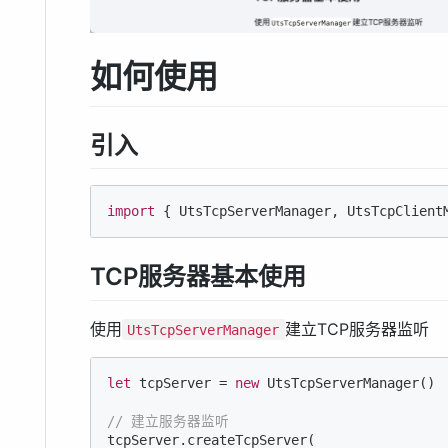
如何使用
引入
import
 { UtsTcpServerManager, UtsTcpClient
TCP服务器基本使用
使用
建立TCP服务器监听
UtsTcpServerManager
let
 tcpServer = 
new
 UtsTcpServerManager()

// 建立服务器监听
tcpServer.createTcpServer(
