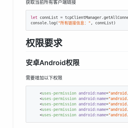
获取当前所有客户端链接
let
console
.log(
"所有链接信息："
, connList)
权限要求
安卓Android权限
需要增加以下权限
<
uses-permission
android:name
=
"android
<
uses-permission
android:name
=
"android
<
uses-permission
android:name
=
"android
<
uses-permission
android:name
=
"android
<
uses-permission
android:name
=
"android