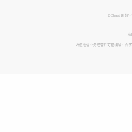
DCloud 即
京
增值电信业务经营许可证编号：合字B2-2