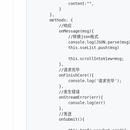
                content:"",

            }

        },

        methods: {

            //响应

            onMessage(msg){

                //转换json格式

                console.log(JSON.parse(msg)
                this.sseList.push(msg)

                this.scrollIntoView=msg;

            },

            //请求完毕

            onFinishCore(){

                console.log('请求完毕');

            },

            //发生错误

            onStreamError(err){

                console.log(err)

            },

            //发送

            onSubmit(){
