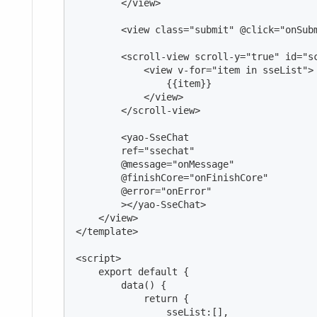
        </view>

        <view class="submit" @click="onSub
        <scroll-view scroll-y="true" id="sc
            <view v-for="item in sseList">

                {{item}}

            </view>

        </scroll-view>

        <yao-SseChat

        ref="ssechat"

        @message="onMessage"

        @finishCore="onFinishCore"

        @error="onError"

        ></yao-SseChat>

    </view>

</template>

<script>

    export default {

        data() {

            return {

                sseList:[],
