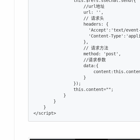
                this.$refs.ssechat.send({

                    //url地址

                    url: '',

                    // 请求头

                    headers: {

                      'Accept':'text/event-
                      'Content-Type':'appli
                    },

                    // 请求方法

                    method: 'post',

                    //请求参数

                    data:{

                        content:this.conten
                    }

                });

                this.content="";

            }

        }

    }
