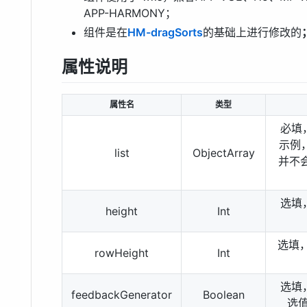
APP-HARMONY；
组件是在
HM-dragSorts
的基础上进行修改的
属性说明
属性名
类型
必填
示例
list
ObjectArray
并不会
选填
height
Int
选填
rowHeight
Int
选填
feedbackGenerator
Boolean
选值