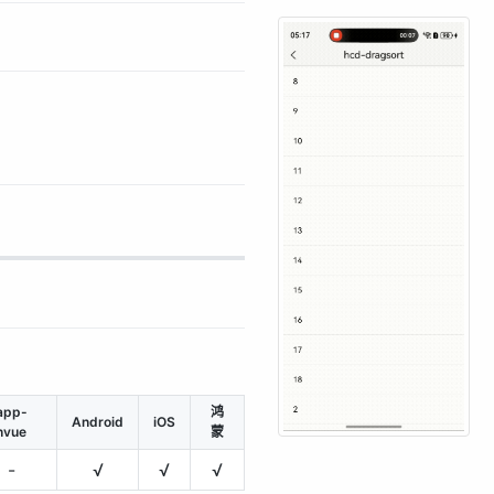
app-
鸿
Android
iOS
nvue
蒙
-
√
√
√