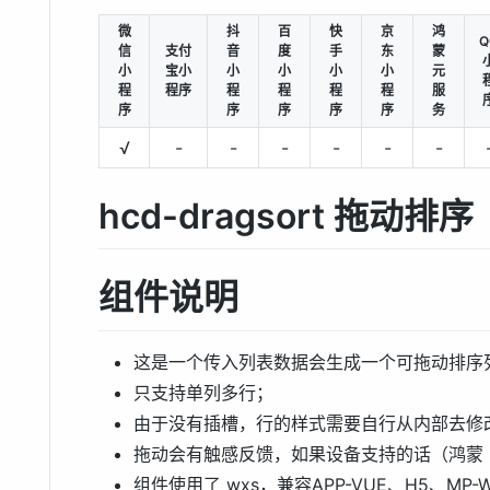
微
抖
百
快
京
鸿
Q
信
支付
音
度
手
东
蒙
小
宝小
小
小
小
小
元
程
程序
程
程
程
程
服
序
序
序
序
序
务
√
-
-
-
-
-
-
hcd-dragsort 拖动排序
组件说明
这是一个传入列表数据会生成一个可拖动排序
只支持单列多行；
由于没有插槽，行的样式需要自行从内部去修
拖动会有触感反馈，如果设备支持的话（鸿蒙 N
组件使用了 wxs，兼容APP-VUE、H5、MP-WEI