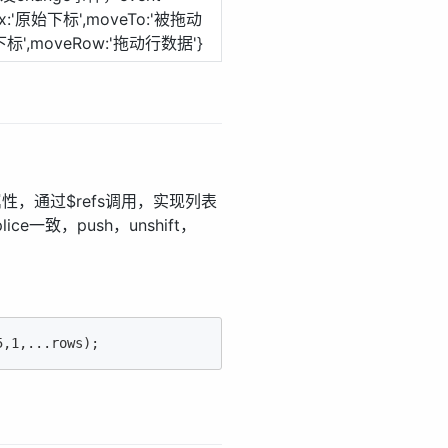
ex:'原始下标',moveTo:'被拖动
标',moveRow:'拖动行数据'}
ef属性，通过$refs调用，实现列表
ce一致，push，unshift，
5
,
1
,...rows);