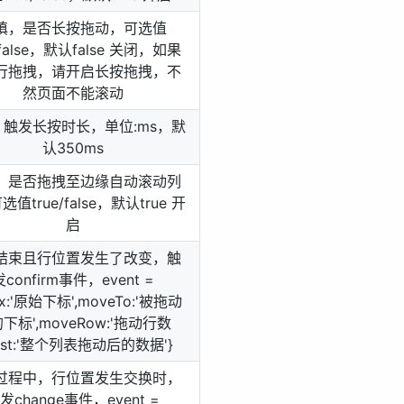
填，是否长按拖动，可选值
e/false，默认false 关闭，如果
行拖拽，请开启长按拖拽，不
然页面不能滚动
触发长按时长，单位:ms，默
认350ms
，是否拖拽至边缘自动滚动列
值true/false，默认true 开
启
结束且行位置发生了改变，触
发confirm事件，event =
ex:'原始下标',moveTo:'被拖动
下标',moveRow:'拖动行数
,list:'整个列表拖动后的数据'}
过程中，行位置发生交换时，
发change事件，event =