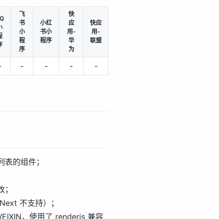
飞
快
Q
书
小红
应
快应
小
小
书小
用-
用-
程
程
程序
华
联盟
序
序
为
-
-
-
-
-
列表的组件；
改；
ext 不支持）；
XIN，使用了 renderjs 兼容