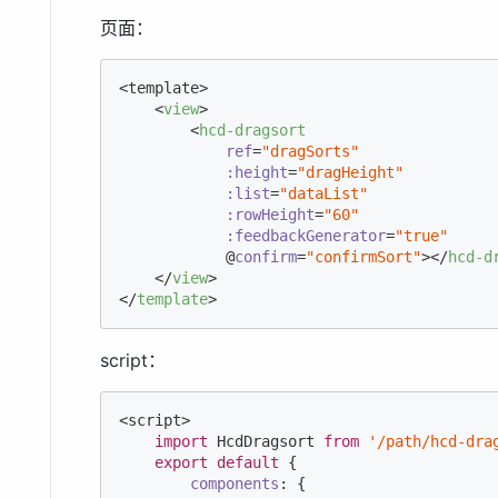
页面：
<template>

<
view
>
<
hcd-dragsort
ref
=
"dragSorts"
:height
=
"dragHeight"
:list
=
"dataList"
:rowHeight
=
"60"
:feedbackGenerator
=
"true"
            @
confirm
=
"confirmSort"
>
</
hcd-d
</
view
>
</
template
>
script：
<script>

import
 HcdDragsort 
from
'/path/hcd-dra
export
default
 {

components
: {
