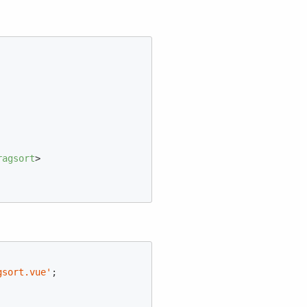
ragsort
>
gsort.vue'
;
