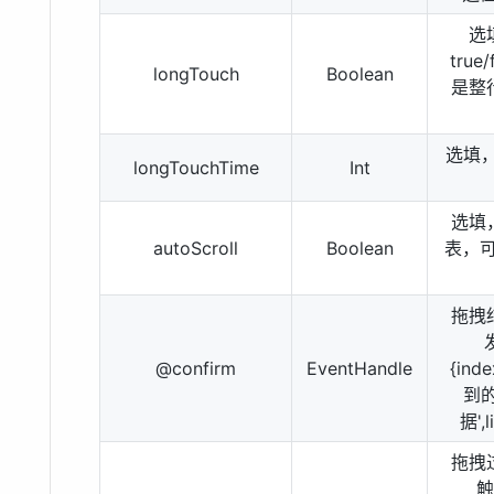
选
tru
longTouch
Boolean
是整
选填，
longTouchTime
Int
选填
autoScroll
Boolean
表，可选
拖拽
@confirm
EventHandle
{ind
到的
据'
拖拽
触