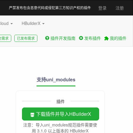
登录
注册
严禁发布包含恶意代码或侵犯第三方知识产权的插件
Cloud
HBuilderX
插件开发指南
发布插件
我的插件
交需求
已发布需求
支持uni_modules
插件
下载插件并导入HBuilderX
注意：导入uni_modules规范插件需要使
用 3.1.0 以上版本的 HBuilderX