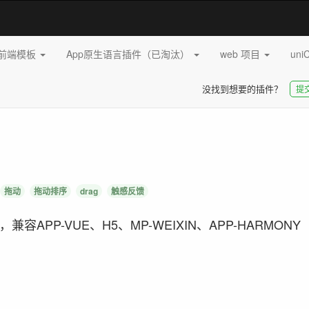
pp前端模板
App原生语言插件（已淘汰）
web 项目
uni
没找到想要的插件？
提
拖动
拖动排序
drag
触感反馈
PP-VUE、H5、MP-WEIXIN、APP-HARMONY