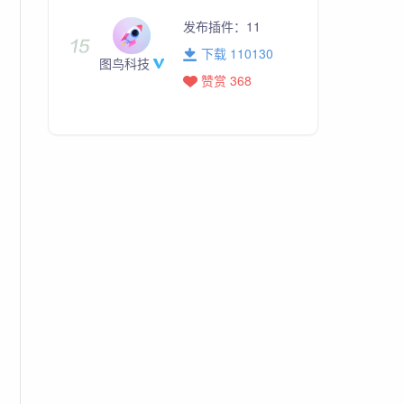
发布插件：
11
下载 110130
图鸟科技
赞赏 368