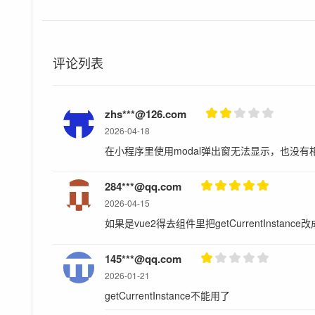
ARE DISCLAIMED. IN NO EVENT SHALL THE C
LIABLE FOR ANY DIRECT, INDIRECT, INCIDENTA
CONSEQUENTIAL DAMAGES (INCLUDING, BUT N
SUBSTITUTE GOODS OR SERVICES; LOSS OF USE
评论列表
INTERRUPTION) HOWEVER CAUSED AND ON ANY
CONTRACT, STRICT LIABILITY, OR TORT (INCL
ARISING IN ANY WAY OUT OF THE USE OF THIS
zhs***@126.com
POSSIBILITY OF SUCH DAMAGE.
2026-04-18
在小程序里使用modal弹出窗无法显示，也没
284***@qq.com
2026-04-15
如果是vue2得去组件里把getCurrentInstance改成
145***@qq.com
2026-01-21
getCurrentInstance不能用了