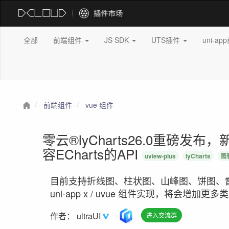
全部
前端组件
JS SDK
UTS插件
uni-a
前端组件
vue 组件
零云®lyCharts26.0重磅发布
容ECharts的API
uview-plus
lyCharts
图
目前支持折线图、柱状图、山峰图、饼图、
uni-app x / uvue 组件实现，将会增加更多
作者：
ultraUI
进入交流群