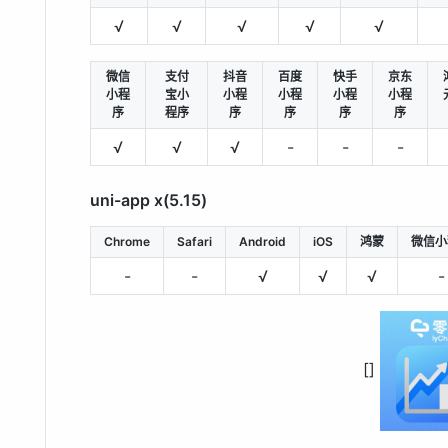
√
√
√
√
√
微信
支付
抖音
百度
快手
京东
小程
宝小
小程
小程
小程
小程
序
程序
序
序
序
序
√
√
√
-
-
-
uni-app x(5.15)
Chrome
Safari
Android
iOS
鸿蒙
微信小
-
-
√
√
√
-
[]