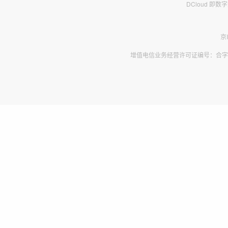
DCloud 即
京
增值电信业务经营许可证编号：合字B2-2