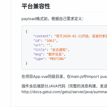
平台兼容性
payload格式如，根据自己需求定义：
{

"content"
: 
"将于2020-02-21开始，请准时参
"id"
: 
"1061"
,

"url"
: 
""
,

"title"
: 
"会议通知"
,

"msg"
: 
"额外信息"
,

"type"
: 
"MEETING"
}
在项目App.vue同级目录，在main.js中import 
插件含后端部分JAVA代码（完整的消息构建、发
http://docs.getui.com/getui/server/java/summa