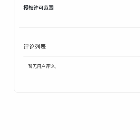
授权许可范围
a) 授予您永久性的、全球性的、免费的、非独占的
这些源码制作自己的应用。
b) 您只能在DCloud产品体系内使用本软件及其源
评论列表
外的环境，比如客户端脱离uni-app。
c) DCloud未向您授权商标使用许可。您在根据
暂无用户评论。
软件，而不是以DCloud名义发布。
d) 本协议不构成代理关系。
DCloud的责任限制 “软件”在提供时不带任何明示
因使用“软件”而引发的任何直接或间接损失承担责任
使其曾被建议有此种损失的可能性。
您的责任限制
a) 您需要在授权许可范围内使用软件。