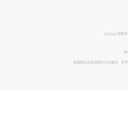
DCloud 即
京
增值电信业务经营许可证编号：合字B2-2