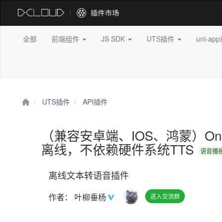
全部
前端组件
JS SDK
UTS插件
uni-a
UTS插件
API插件
（兼容安卓端、IOS、鸿蒙）On
离线，不依赖硬件系统TTS
语音播
离线文本转语音插件
作者：
叶柳垂杨
进入交流群