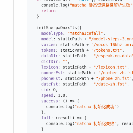
console
.log(
"matcha 静态资源路径解析失败"
return
  }

  initSherpaOnxxTts({

modelType
: 
"matchaIcefall"
,

model
: staticPath + 
"/model-steps-3.on
voices
: staticPath + 
"/vocos-16khz-uni
tokens
: staticPath + 
"/tokens.txt"
,

dataDir
: staticPath + 
"/espeak-ng-data
dictDir
: 
""
,

lexicon
: staticPath + 
"/lexicon.txt"
,

numberFst
: staticPath + 
"/number-zh.fs
phoneFst
: staticPath + 
"/phone-zh.fst"
,
dateFst
: staticPath + 
"/date-zh.fst"
,

sid
: 
0
,

speed
: 
1.0
,

success
: 
()
 =>
 {

console
.log(
"matcha 初始化成功"
)

    },

fail
: 
(
result
) =>
 {

console
.log(
"matcha 初始化失败"
, resul
    }
