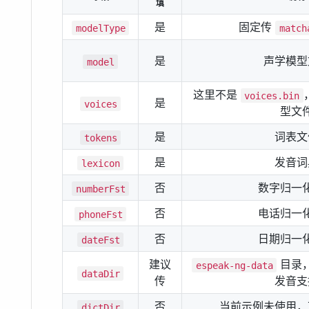
填
是
固定传
modelType
match
是
声学模型
model
这里不是
voices.bin
是
voices
型文
是
词表文
tokens
是
发音词
lexicon
否
数字归一
numberFst
否
电话归一
phoneFst
否
日期归一
dateFst
建议
目录
espeak-ng-data
dataDir
传
发音支
否
当前示例未使用，
dictDir