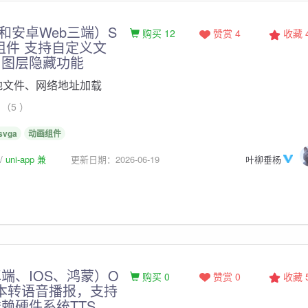
S和安卓Web三端）S
购买 12
赞赏 4
收藏
画组件 支持自定义文
，图层隐藏功能
本地文件、网络地址加载
（5 ）
svga
动画组件
uni-app 兼
更新日期：2026-06-19
叶柳垂杨
端、IOS、鸿蒙）O
购买 0
赞赏 0
收藏
S文本转语音播报，支持
赖硬件系统TTS