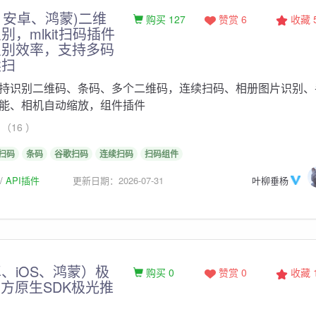
S、安卓、鸿蒙)二维
购买 127
赞赏 6
收藏
，mlkit扫码插件
识别效率，支持多码
续扫
持识别二维码、条码、多个二维码，连续扫码、相册图片识别、
能、相机自动缩放，组件插件
（16 ）
扫码
条码
谷歌扫码
连续扫码
扫码组件
API插件
更新日期：2026-07-31
叶柳垂杨
、iOS、鸿蒙）极
购买 0
赞赏 0
收藏
h 官方原生SDK极光推