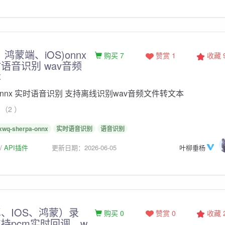
鸿蒙端、iOS)onnx
购买 7
赞赏 1
收藏
语音识别 wav音频
本
pa-onnx 实时语音识别 支持离线识别wav音频文件转文本
（2 ）
xwq-sherpa-onnx
实时语音识别
语音识别
API插件
更新日期：2026-06-05
叶柳垂杨
、IOS、鸿蒙）录
购买 0
赞赏 0
收藏
持pcm实时回调，w