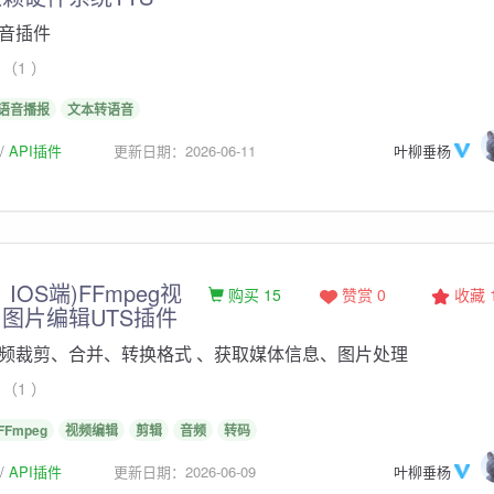
音插件
（1 ）
语音播报
文本转语音
API插件
更新日期：2026-06-11
叶柳垂杨
IOS端)FFmpeg视
购买 15
赞赏 0
收藏
图片编辑UTS插件
频裁剪、合并、转换格式 、获取媒体信息、图片处理
（1 ）
FFmpeg
视频编辑
剪辑
音频
转码
API插件
更新日期：2026-06-09
叶柳垂杨