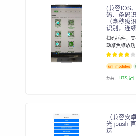
(兼容IO
码、条码识别
（毫秒级
识别，连
扫码插件，支
动聚焦缩放功
uni_modules
分类：
UTS插件
（兼容安卓
光 jpus
送