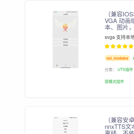
（兼容IO
VGA 动
本、图片
svga 支持
uni_modules
分类：
UTS插件
容模式组件
（兼容安卓
nnxTT
离线，不依