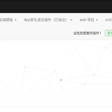
pp前端模板
App原生语言插件（已淘汰）
web 项目
uni
没找到想要的插件？
提