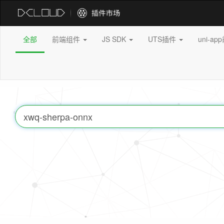
全部
前端组件
JS SDK
UTS插件
uni-a