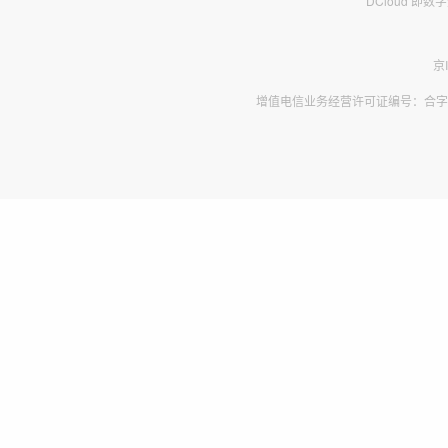
DCloud 即
京
增值电信业务经营许可证编号：合字B2-2