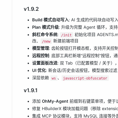
v1.9.2
Build 模式自动写入
: AI 生成的代码块自动
Plan 模式升级
: 升级为完整 Agent 循环，
斜杠命令系统
:
初始化项目 AGENTS.
/init
改、
新建前端项目
/new
模型管理
: 齿轮按钮打开模态框，支持开关控制
远程控制
: 底部工具栏新增"远程控制"按钮，通过 
设置面板改进
: 双 Tab（已配置模型 / 关于
UI 优化
: 新会话/历史会话按钮，模型搜索过滤
深层依赖
、
ws
javascript-obfuscator
v1.9.1
添加
OhMy-Agent
前缀到右键菜单项，便于
修复 HBuilderX 模块加载问题（移除 extensio
集成 MCP 协议模块，支持 MySQL 连接等