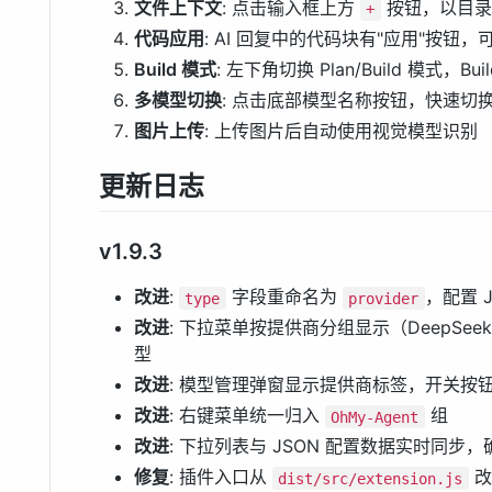
文件上下文
: 点击输入框上方
按钮，以目录
+
代码应用
: AI 回复中的代码块有"应用"按钮，
Build 模式
: 左下角切换 Plan/Build 模式，B
多模型切换
: 点击底部模型名称按钮，快速切
图片上传
: 上传图片后自动使用视觉模型识别
更新日志
v1.9.3
改进
:
字段重命名为
，配置 
type
provider
改进
: 下拉菜单按提供商分组显示（DeepSeek 
型
改进
: 模型管理弹窗显示提供商标签，开关按
改进
: 右键菜单统一归入
组
OhMy-Agent
改进
: 下拉列表与 JSON 配置数据实时同步
修复
: 插件入口从
改
dist/src/extension.js