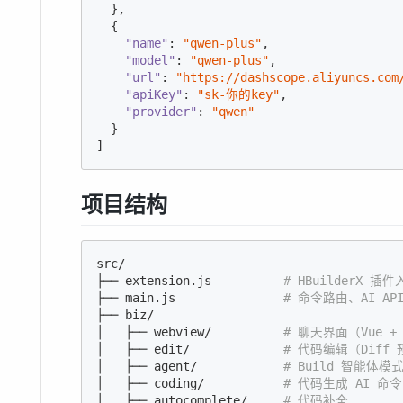
  },

  {

"name"
: 
"qwen-plus"
,

"model"
: 
"qwen-plus"
,

"url"
: 
"https://dashscope.aliyuncs.com
"apiKey"
: 
"sk-你的key"
,

"provider"
: 
"qwen"
  }

]
项目结构
src/

├── extension.js          
# HBuilderX 插件
├── main.js               
# 命令路由、AI AP
├── biz/

│   ├── webview/          
# 聊天界面（Vue 
│   ├── edit/             
# 代码编辑（Diff
│   ├── agent/            
# Build 智能体模
│   ├── coding/           
# 代码生成 AI 命令
│   ├── autocomplete/     
# 代码补全