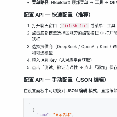
菜单路径
: HBuilderX 顶部菜单 →
工具
→
Oh
配置 API — 快速配置（推荐）
打开聊天窗口（
或菜单：工具 →
Ctrl+Shift+C
点击底部模型选择区域旁的齿轮按钮 ⚙️ 打开
话框
选择提供商（DeepSeek / OpenAI / Kimi
和可选模型
填入
API Key
（从对应平台获取）
点击「测试」验证连通性 → 点击「添加」保
配置 API — 手动配置（JSON 编辑）
在设置面板中可切换到
JSON 编辑
模式，直接编
[

  {

"name"
: 
"显示名称"
,
