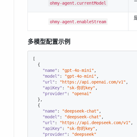
ohmy-agent.currentModel
ohmy-agent.enableStream
多模型配置示例
[

  {

"name"
: 
"gpt-4o-mini"
,

"model"
: 
"gpt-4o-mini"
,

"url"
: 
"https://api.openai.com/v1"
,

"apiKey"
: 
"sk-你的key"
,

"provider"
: 
"openai"
  },

  {

"name"
: 
"deepseek-chat"
,

"model"
: 
"deepseek-chat"
,

"url"
: 
"https://api.deepseek.com/v1"
,

"apiKey"
: 
"sk-你的key"
,

"provider"
: 
"deepseek"