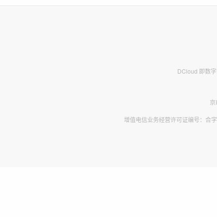
DCloud 即
京
增值电信业务经营许可证编号：合字B2-2