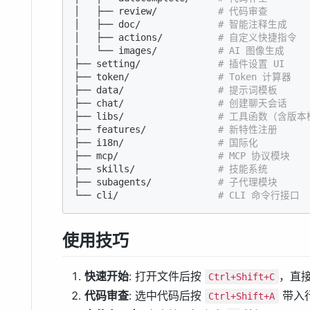
│   ├── review/           
# 代码审查
│   ├── doc/              
# 智能注释生成
│   ├── actions/          
# 自定义快捷指令
│   └── images/           
# AI 图像生成
├── setting/              
# 插件设置 UI
├── token/                
# Token 计算器
├── data/                 
# 提示词模板
├── chat/                 
# 创建聊天会话
├── libs/                 
# 工具函数（含版本
├── features/             
# 新特性注册
├── i18n/                 
# 国际化
├── mcp/                  
# MCP 协议模块
├── skills/               
# 技能系统
├── subagents/            
# 子代理模块
└── cli/                  
# CLI 命令行接口
使用技巧
快速开始
: 打开文件后按
，直
Ctrl+Shift+C
代码审查
: 选中代码后按
带入
Ctrl+Shift+A