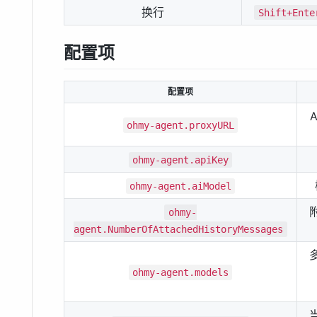
换行
Shift+Ente
配置项
配置项
ohmy-agent.proxyURL
ohmy-agent.apiKey
ohmy-agent.aiModel
ohmy-
agent.NumberOfAttachedHistoryMessages
（
ohmy-agent.models