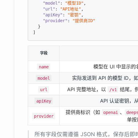
"model"
: 
"模型ID"
,

"url"
: 
"API地址"
,

"apiKey"
: 
"密钥"
,

"provider"
: 
"提供商ID"
  }

]
字段
模型在 UI 中显示
name
实际发送到 API 的模型 ID，
model
API 完整地址，以
结尾，
url
/v1
API 认证密钥
apiKey
提供商标识（如
、
openai
deep
provider
单按
所有字段仅需遵循 JSON 格式，保存后即