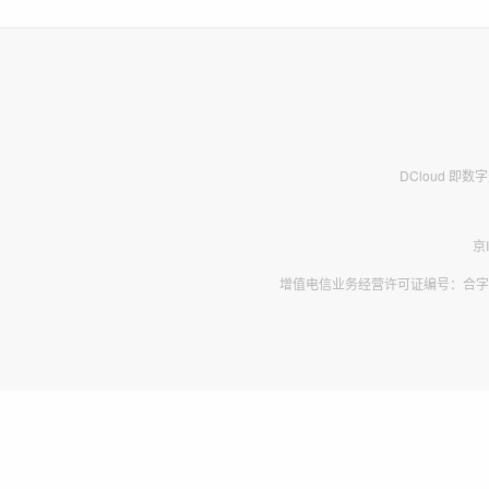
DCloud 即
京
增值电信业务经营许可证编号：合字B2-2