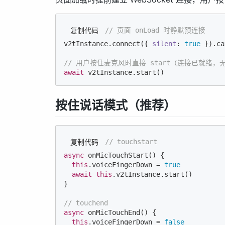
// 页面 onLoad 时静默预连接
复制代码
v2tInstance.connect({ 
silent
: 
true
 }).ca
// 用户按住麦克风时直接 start（连接已就绪，
await
 v2tInstance.start()
按住说话模式（推荐）
// touchstart
复制代码
async
 onMicTouchStart() {

this
.voiceFingerDown = 
true
await
this
.v2tInstance.start()

}

// touchend
async
 onMicTouchEnd() {

this
.voiceFingerDown = 
false