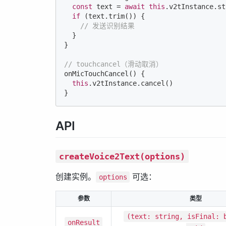
const
 text = 
await
this
.v2tInstance.st
if
 (text.trim()) {

// 发送识别结果
  }

}

// touchcancel（滑动取消）
onMicTouchCancel() {

this
.v2tInstance.cancel()

}
API
createVoice2Text(options)
创建实例。
可选：
options
参数
类型
(text: string, isFinal: 
onResult