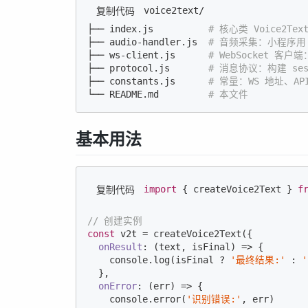
voice2text/

复制代码
├── index.js          
# 核心类 Voice2
├── audio-handler.js  
# 音频采集：小程序用 Re
├── ws-client.js      
# WebSocket 客户端
├── protocol.js       
# 消息协议：构建 sess
├── constants.js      
# 常量：WS 地址、A
└── README.md         
# 本文件
基本用法
import
 { createVoice2Text } 
f
复制代码
// 创建实例
const
 v2t = createVoice2Text({

onResult
: 
(
text, isFinal
) =>
 {

console
.log(isFinal ? 
'最终结果:'
 : 
  },

onError
: 
(
err
) =>
 {

console
.error(
'识别错误:'
, err)
