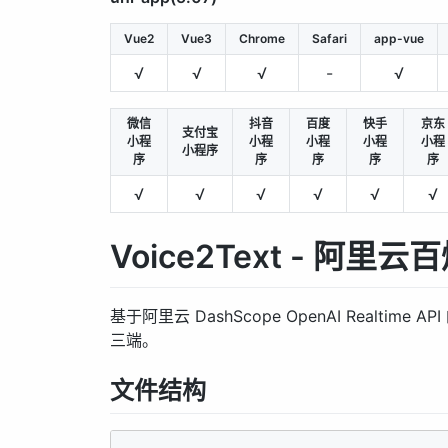
Vue2
Vue3
Chrome
Safari
app-vue
√
√
√
-
√
微信
抖音
百度
快手
京东
支付宝
小程
小程
小程
小程
小程
小程序
序
序
序
序
序
√
√
√
√
√
√
Voice2Text - 阿
基于阿里云 DashScope OpenAI Realti
三端。
文件结构