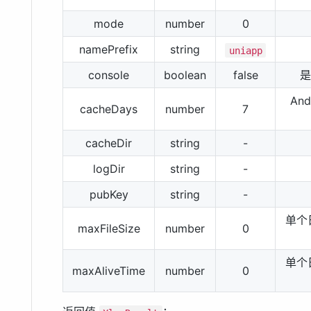
mode
number
0
namePrefix
string
uniapp
console
boolean
false
是
An
cacheDays
number
7
cacheDir
string
-
logDir
string
-
pubKey
string
-
单个
maxFileSize
number
0
单个
maxAliveTime
number
0