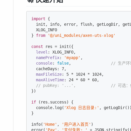
import
 {

  init, info, error, flush, getLogDir, getL
  XLOG_INFO

} 
from
'@/uni_modules/axen-uts-xlog'
const
 res = init({

level
: XLOG_INFO,

namePrefix
: 
'myapp'
,

console
: 
false
,                 
// 生产环
  cacheDays: 
7
,

maxFileSize
: 
5
 * 
1024
 * 
1024
,

maxAliveTime
: 
24
 * 
60
 * 
60
,

// pubKey: '...',               // 
})

if
 (res.success) {

console
.log(
'Xlog 日志目录:'
, getLogDir())
}

info(
'Home'
, 
'用户进入首页'
)

error(
'Pay'
, 
'支付失败: '
 + 
JSON
.stringify(