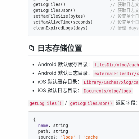
getLogFiles()                  
// 获取日志
getLogFilesJson()              
// 获取日志文
setMaxFileSize(bytes)          
// 设置单个
setMaxAliveTime(seconds)       
// 设置单个
cleanExpiredLogs(days)         
// 清理 d
📁 日志存储位置
Android 默认缓存目录：
filesDir/xlog/cac
Android 默认日志目录：
externalFilesDir/
iOS 默认缓存目录：
Library/Caches/xlog/ca
iOS 默认日志目录：
Documents/xlog/logs
/
返回字段
getLogFiles()
getLogFilesJson()
{

name
: string

  path: string

  source?: 
'logs'
 | 
'cache'