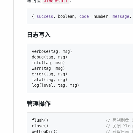
返回值
：
XlogResult
{ 
success
: boolean, 
code
: number, 
message
:
日志写入
verbose(tag, msg)

debug(tag, msg)

info(tag, msg)

warn(tag, msg)

error(tag, msg)

fatal(tag, msg)

log(level, tag, msg)
管理操作
flush()                        
// 强制刷盘
close()                        
// 关闭 Xlog
getLogDir()                    
// 获取日志