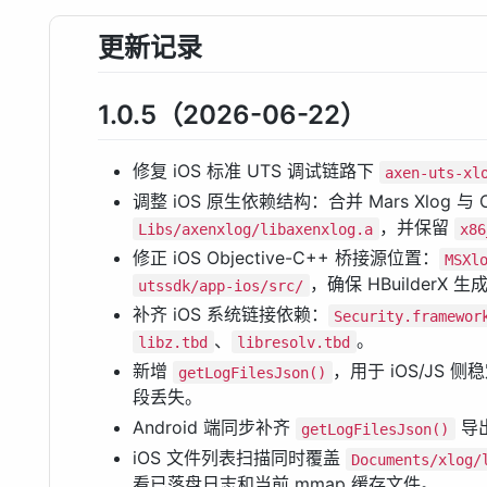
更新记录
1.0.5（2026-06-22）
修复 iOS 标准 UTS 调试链路下
axen-uts-xl
调整 iOS 原生依赖结构：合并 Mars Xlog 与 O
，并保留
Libs/axenxlog/libaxenxlog.a
x86
修正 iOS Objective-C++ 桥接源位置：
MSXl
，确保 HBuilderX 生
utssdk/app-ios/src/
补齐 iOS 系统链接依赖：
Security.framewor
、
。
libz.tbd
libresolv.tbd
新增
，用于 iOS/JS
getLogFilesJson()
段丢失。
Android 端同步补齐
导出
getLogFilesJson()
iOS 文件列表扫描同时覆盖
Documents/xlog/
看已落盘日志和当前 mmap 缓存文件。