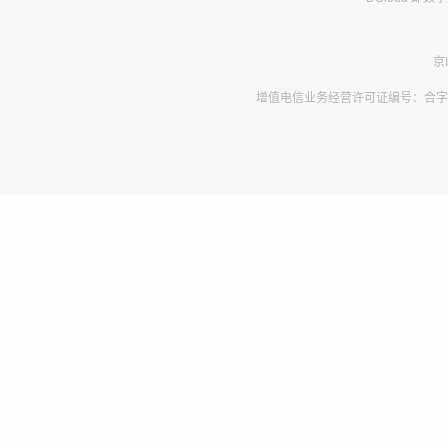
京
增值电信业务经营许可证编号：合字B2-2