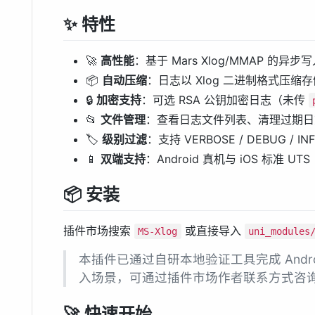
✨ 特性
🚀
高性能
：基于 Mars Xlog/MMAP 的
📦
自动压缩
：日志以 Xlog 二进制格式压缩存
🔒
加密支持
：可选 RSA 公钥加密日志（未传
📂
文件管理
：查看日志文件列表、清理过期日
🏷️
级别过滤
：支持 VERBOSE / DEBUG / INFO
📱
双端支持
：Android 真机与 iOS 标准
📦 安装
插件市场搜索
或直接导入
MS-Xlog
uni_modules
本插件已通过自研本地验证工具完成 Andro
入场景，可通过插件市场作者联系方式咨
🚀 快速开始