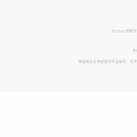
DCloud 即
京
增值电信业务经营许可证编号：合字B2-2