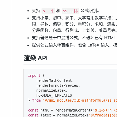
支持
和
公式识别。
$...$
$$...$$
支持小学、初中、高中、大学常用数学写法：
限、导数、偏导、积分、重积分、求和、连乘
分段函数、向量、行列式、上划线、着重号等
支持普通题干中混排公式，不破坏已有 HTML
提供公式输入弹窗组件，包含 LaTeX 输入
渲染 API
import
 {

    renderMathContent,

    renderFormulaPreview,

    normalizeLatex,

    FORMULA_TEMPLATES

} 
from
'@/uni_modules/xlb-mathformula/js_s
const
 html = renderMathContent(
'$(1+x)^n \
const
 latex = normalizeLatex(
'$\frac{a}{b}