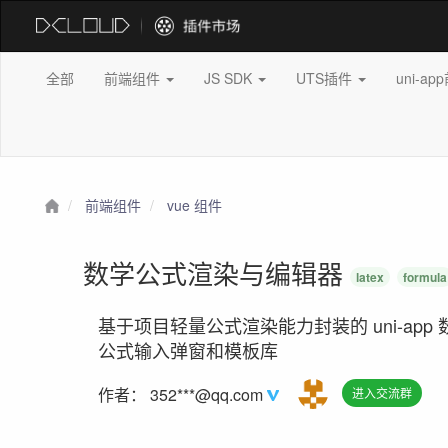
全部
前端组件
JS SDK
UTS插件
uni-a
前端组件
vue 组件
数学公式渲染与编辑器
latex
formula
基于项目轻量公式渲染能力封装的 uni-app
公式输入弹窗和模板库
作者：
352***@qq.com
进入交流群