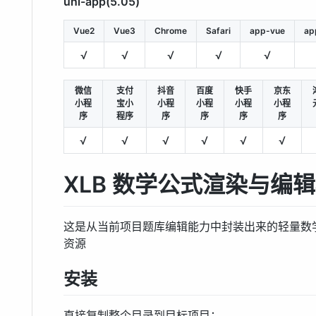
uni-app(5.05)
Vue2
Vue3
Chrome
Safari
app-vue
ap
√
√
√
√
√
微信
支付
抖音
百度
快手
京东
小程
宝小
小程
小程
小程
小程
序
程序
序
序
序
序
√
√
√
√
√
√
XLB 数学公式渲染与编
这是从当前项目题库编辑能力中封装出来的轻量数学公式
资源
安装
直接复制整个目录到目标项目：