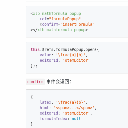
<
xlb-mathformula-popup
ref
=
"formulaPopup"
    @
confirm
=
"insertFormula"
>
</
xlb-mathformula-popup
>
this
.$refs.formulaPopup.open({

value
: 
'\frac{a}{b}'
,

editorId
: 
'stemEditor'
});
事件会返回：
confirm
{

latex
: 
'\frac{a}{b}'
,

html
: 
'<span>...</span>'
,

editorId
: 
'stemEditor'
,

formulaIndex
: 
null
}