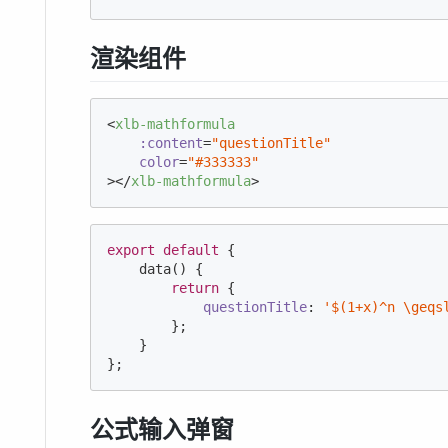
渲染组件
<
xlb-mathformula
:content
=
"questionTitle"
color
=
"#333333"
>
</
xlb-mathformula
>
export
default
 {

    data() {

return
 {

questionTitle
: 
'$(1+x)^n \geqs
        };

    }

};
公式输入弹窗