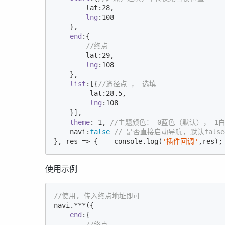
        lat:
28
,

lng
:
108
    },

end
:{

//终点
        lat:
29
,

lng
:
108
    },

list
:[{
//途径点 ， 选填  
         lat:
28.5
,

lng
:
108
    }],   

theme
: 
1
, 
//主题颜色： 0蓝色（默认）， 1
    navi:
false
// 是否直接启动导航, 默认fal
}, res => {    
console
.log(
'插件回调'
使用示例
//使用, 传入终点地址即可
navi.***({ 

end
:{

//终点