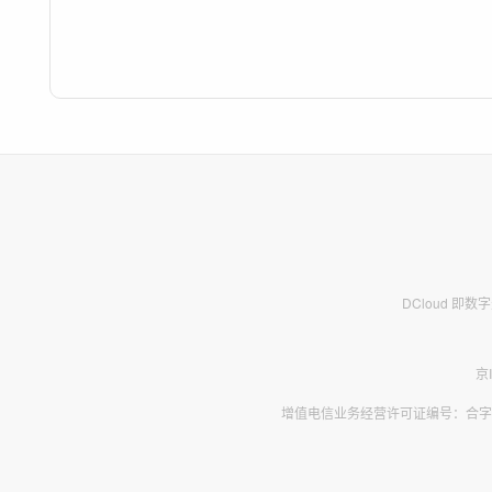
DCloud 即
京
增值电信业务经营许可证编号：合字B2-2