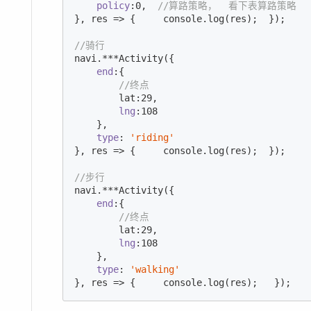
policy
:
0
,  
//算路策略，  看下表算路策略 
}, res => {     
console
.log(res);  });

//骑行
navi.***Activity({        

end
:{

//终点
        lat:
29
,

lng
:
108
    }, 

type
: 
'riding'
}, res => {     
console
.log(res);  });

//步行
navi.***Activity({        

end
:{

//终点
        lat:
29
,

lng
:
108
    }, 

type
: 
'walking'
}, res => {     
console
.log(res);   });