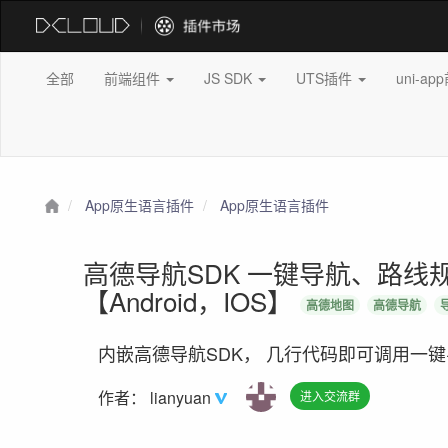
全部
前端组件
JS SDK
UTS插件
uni-a
App原生语言插件
App原生语言插件
高德导航SDK 一键导航、路线
【Android，IOS】
高德地图
高德导航
内嵌高德导航SDK， 几行代码即可调用一
作者：
lianyuan
进入交流群