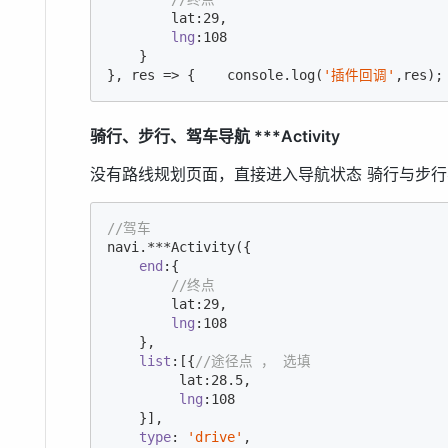
        lat:
29
,

lng
:
108
    }

}, res => {    
console
.log(
'插件回调'
,res);
骑行、步行、驾车导航 ***Activity
没有路线规划页面，直接进入导航状态 骑行与步行
//驾车
navi.***Activity({        

end
:{

//终点
        lat:
29
,

lng
:
108
    },

list
:[{
//途径点 ， 选填  
         lat:
28.5
,

lng
:
108
    }],   

type
: 
'drive'
,
