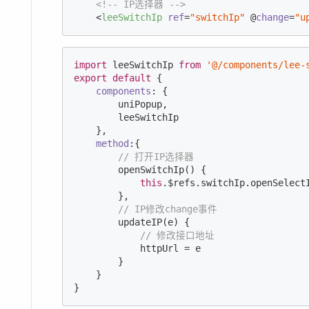
<!-- IP选择器 -->
<
leeSwitchIp
ref
=
"switchIp"
 @
change
=
"u
import
 leeSwitchIp 
from
'@/components/lee-
export
default
 {

components
: {

        uniPopup,

        leeSwitchIp

    },

method
:{

// 打开IP选择器
        openSwitchIp() {

this
.$refs.switchIp.openSelectI
        },

// IP修改change事件
        updateIP(e) {

// 修改接口地址
            httpUrl = e

        }

    }

}