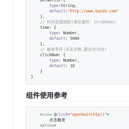
    defaultIP:{

type
:
String
,

default
:
"http://www.baidu.com"
    },

// 时间范围限制(单位毫秒：1s=1000ms)
    time: {

type
: 
Number
,

default
: 
5000
    },

// 触发条件(点击次数,建议为10次)
    clickNum: {

type
: 
Number
,

default
: 
10
    }

}
组件使用参考
<
view
 @
click
=
"openSwitchIp()"
>
        点击触发

</
view
>