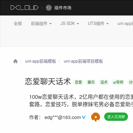
全部
前端组件
JS SDK
UTS插件
uni-a
uni-app前端模板
uni-app前端项目模板
恋爱聊天话术
恋爱
聊天
话术
ai导师
分
100w恋爱聊天话术，2亿用户都在使用的
套路，恋爱技巧，脱单撩妹宅男必备恋爱助
作者：
edg***@163.com
进入交流群