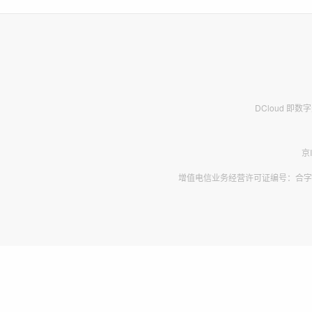
DCloud 即
京
增值电信业务经营许可证编号：合字B2-2