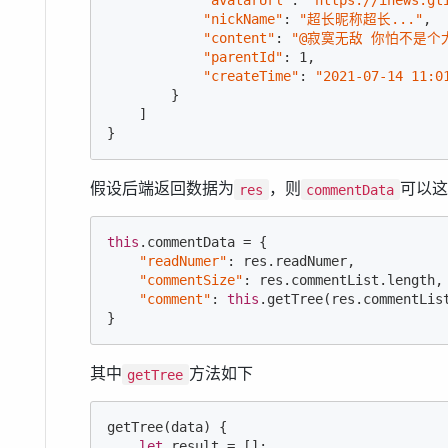
"avatarUrl"
: 
"https://inews.gt
"nickName"
: 
"超长昵称超长..."
,

"content"
: 
"@寂寞无敌 你怕不是个
"parentId"
: 
1
,

"createTime"
: 
"2021-07-14 11:0
        }

    ]

}
假设后端返回数据为
，则
可以这
res
commentData
this
.commentData = {

"readNumer"
: res.readNumer,

"commentSize"
: res.commentList.length,

"comment"
: 
this
.getTree(res.commentList
}
其中
方法如下
getTree
getTree(data) {

let
 result = [];
