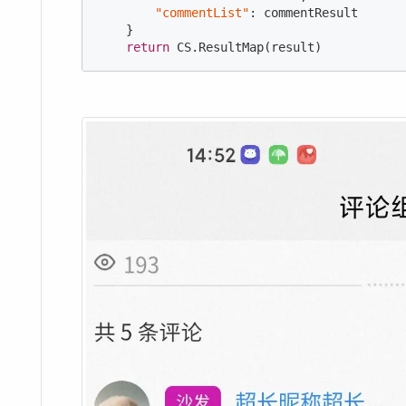
"commentList"
: commentResult

    }

return
 CS.ResultMap(result)