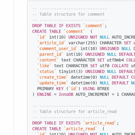
-- ----------------------------
-- Table structure for comment
-- ----------------------------
DROP
TABLE
IF
EXISTS
`comment`
CREATE
TABLE
`comment`
  (

`id`
int
(
10
) 
UNSIGNED
NOT
NULL
 AUTO_INCRE
`article_id`
varchar
(
255
) 
CHARACTER
SET
 
`comment_user_id`
int
(
10
) 
UNSIGNED
NULL
`parent_id`
int
(
10
) 
UNSIGNED
NULL
DEFAUL
`content`
text
CHARACTER
SET
 utf8mb4 
COL
`like`
text
CHARACTER
SET
 utf8 
COLLATE
 u
`status`
 tinyint(
3
) 
UNSIGNED
NULL
DEFAUL
`create_time`
 datetime(
0
) 
NULL
DEFAULT
C
`update_time`
 datetime(
0
) 
NULL
DEFAULT
N
  PRIMARY 
KEY
 (
`id`
) 
USING
 BTREE

) 
ENGINE
 = 
InnoDB
 AUTO_INCREMENT = 
1
CHARA
-- ----------------------------
-- Table structure for article_read
-- ----------------------------
DROP
TABLE
IF
EXISTS
`article_read`
CREATE
TABLE
`article_read`
  (

`id`
int
(
10
) 
UNSIGNED
NOT
NULL
 AUTO_INCRE