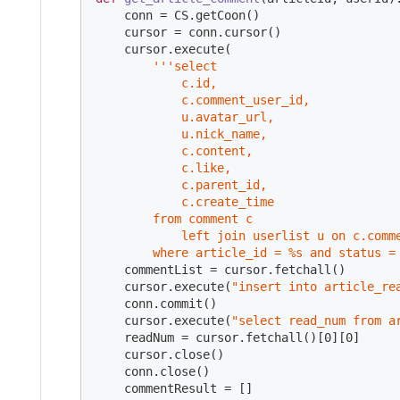
    conn = CS.getCoon()

    cursor = conn.cursor()

    cursor.execute(

'''select 

            c.id,

            c.comment_user_id,

            u.avatar_url,

            u.nick_name,

            c.content,

            c.like,

            c.parent_id,

            c.create_time

        from comment c

            left join userlist u on c.comme
        where article_id = %s and status =
    commentList = cursor.fetchall()

    cursor.execute(
"insert into article_re
    conn.commit()

    cursor.execute(
"select read_num from a
    readNum = cursor.fetchall()[
0
][
0
]

    cursor.close()

    conn.close()

    commentResult = []
