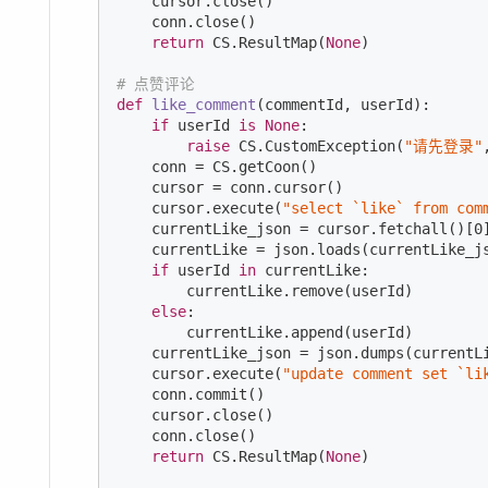
    cursor.close()

    conn.close()

return
 CS.ResultMap(
None
)

# 点赞评论
def
like_comment
(commentId, userId)
:
if
 userId 
is
None
:

raise
 CS.CustomException(
"请先登录"
    conn = CS.getCoon()

    cursor = conn.cursor()

    cursor.execute(
"select `like` from com
    currentLike_json = cursor.fetchall()[
0
    currentLike = json.loads(currentLike_js
if
 userId 
in
 currentLike:

        currentLike.remove(userId)

else
:

        currentLike.append(userId)

    currentLike_json = json.dumps(currentLi
    cursor.execute(
"update comment set `li
    conn.commit()

    cursor.close()

    conn.close()

return
 CS.ResultMap(
None
)
