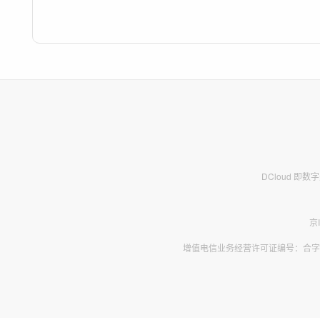
DCloud 即
京
增值电信业务经营许可证编号：合字B2-2