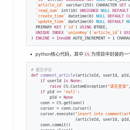
`article_id`
varchar
(
255
) 
CHARACTER
SET
 
`read_num`
int
(
10
) 
UNSIGNED
NULL
DEFAULT
`create_time`
 datetime(
0
) 
NULL
DEFAULT
C
`update_time`
 datetime(
0
) 
NULL
DEFAULT
N
  PRIMARY 
KEY
 (
`id`
) 
USING
 BTREE,

UNIQUE
INDEX
`unionKey`
(
`article_id`
) 
US
) 
ENGINE
 = 
InnoDB
 AUTO_INCREMENT = 
1
CHARA
python核心代码，其中
为项目中封装的一
CS
# 提交评论
def
comment_article
(articleId, userId, pId
if
 userId 
is
None
:

raise
 CS.CustomException(
"请先登录"
if
 pId == 
'null'
:

        pId = 
None
    conn = CS.getCoon()

    cursor = conn.cursor()

    cursor.execute(
"insert into comment(ar
                   (articleId, userId, pId,
    conn.commit()
