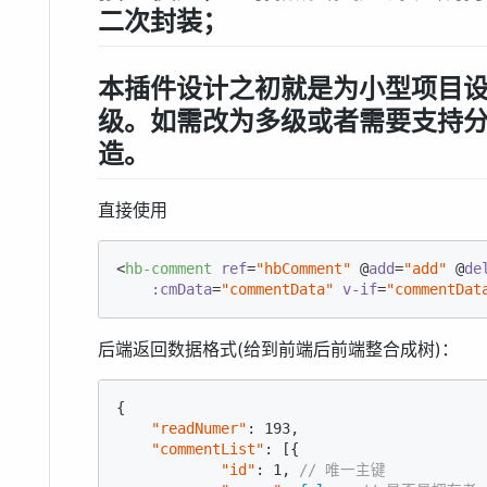
二次封装；
本插件设计之初就是为小型项目
级。如需改为多级或者需要支持
造。
直接使用
<
hb-comment
ref
=
"hbComment"
 @
add
=
"add"
 @
de
:cmData
=
"commentData"
v-if
=
"commentDat
后端返回数据格式(给到前端后前端整合成树)：
{

"readNumer"
: 
193
,

"commentList"
: [{

"id"
: 
1
, 
// 唯一主键