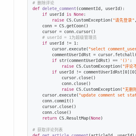
# 删除评论
def
delete_comment
(commentId, userId)
:
if
 userId 
is
None
:

raise
 CS.CustomException(
"请先登录"
    conn = CS.getCoon()

    cursor = conn.cursor()

# userId = 1为超级管理员
if
 userId != 
1
:

        cursor.execute(
"select comment_use
        commentUserIdRst = cursor.fetchall(
if
 str(commentUserIdRst) == 
'()'
:

raise
 CS.CustomException(
"评论
if
 userId != commentUserIdRst[
0
][
0
            cursor.close()

            conn.close()

raise
 CS.CustomException(
"无删
    cursor.execute(
"update comment set sta
    conn.commit()

    cursor.close()

    conn.close()

return
 CS.ResultMap(
None
)

# 获取评论列表
def
get_article_comment
(articleId, userId)