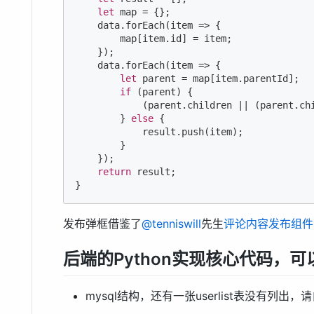
let
 map = {};

    data.forEach(
item
 =>
 {

        map[item.id] = item;

    });

    data.forEach(
item
 =>
 {

let
 parent = map[item.parentId];

if
 (parent) {

            (parent.children || (parent.chi
        } 
else
 {

            result.push(item);

        }

    });

return
 result;

}
发布弹框借鉴了
@tenniswill
先生
评论内容发布组件
后端的Python实现核心代码，可
mysql结构，还有一张userlist表没有列出，