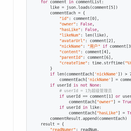
for
 comment 
in
 commentList:

        like = json.loads(comment[
5
])

        commentEach = {

"id"
: comment[
0
],

"owner"
: 
False
,

"hasLike"
: 
False
,

"likeNum"
: len(like),

"avatarUrl"
: comment[
2
],

"nickName"
: 
"用户"
if
 comment[
3
"content"
: comment[
4
],

"parentId"
: comment[
6
],

"createTime"
: time.strftime(
"%
        }

if
 len(commentEach[
'nickName'
]) > 
            commentEach[
'nickName'
] = comm
if
 userId 
is
not
None
:

# userId = 1为超级管理员
if
 userId == comment[
1
] 
or
 use
                commentEach[
"owner"
] = 
Tru
if
 userId 
in
 like:

                commentEach[
"hasLike"
] = 
T
        commentResult.append(commentEach)

    result = {

"readNumer"
: readNum,
