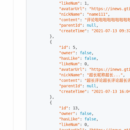
"likeNum"
: 
1
,

"avatarUrl"
: 
"https://inews.gt
"nickName"
: 
"name111"
,

"content"
: 
"评论啦啦啦啦啦啦啦啦
"parentId"
: 
null
,

"createTime"
: 
"2021-07-13 09:3
        },

        {

"id"
: 
5
,

"owner"
: 
false
,

"hasLike"
: 
false
,

"likeNum"
: 
0
,

"avatarUrl"
: 
"https://inews.gt
"nickName"
: 
"超长昵称超长..."
,

"content"
: 
"超长评论超长评论超长
"parentId"
: 
null
,

"createTime"
: 
"2021-07-13 16:0
        },

        {

"id"
: 
13
,

"owner"
: 
false
,

"hasLike"
: 
false
,

"likeNum"
: 
0
,
