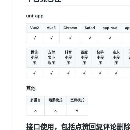
uni-app
Vue2
Vue3
Chrome
Safari
app-vue
ap
√
√
√
√
√
微信
支付
抖音
百度
快手
京东
小程
宝小
小程
小程
小程
小程
序
程序
序
序
序
序
√
√
√
√
√
√
其他
多语言
暗黑模式
宽屏模式
×
×
√
接口使用，包括点赞回复评论删