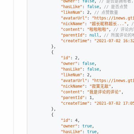
"owner"
: 
false
, 
// 是否是拥有者
"hasLike"
: 
false
, 
// 是否点赞
"likeNum"
: 
2
, 
// 点赞数量
"avatarUrl"
: 
"https://inews.gt
"nickName"
: 
"超长昵称超长..."
, 
"content"
: 
"啦啦啦啦"
, 
// 评论内
"parentId"
: 
null
, 
// 所属评论的
"createTime"
: 
"2021-07-02 16:3
        },

        {

"id"
: 
2
,

"owner"
: 
false
,

"hasLike"
: 
false
,

"likeNum"
: 
2
,

"avatarUrl"
: 
"https://inews.gt
"nickName"
: 
"寂寞无敌"
,

"content"
: 
"我是评论的评论"
,

"parentId"
: 
1
,

"createTime"
: 
"2021-07-02 17:0
        },

        {

"id"
: 
4
,

"owner"
: 
true
,

"hasLike"
: 
true
,
