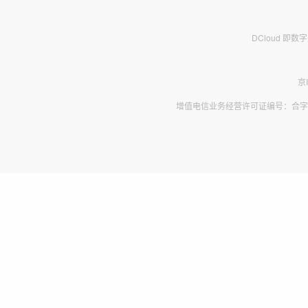
DCloud 即
京
增值电信业务经营许可证编号：合字B2-2