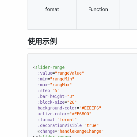
fomat
Function
使用示例
<
slider-range
:value
=
"rangeValue"
:min
=
"rangeMin"
:max
=
"rangMax"
:step
=
"5"
:bar-height
=
"3"
:block-size
=
"26"
background-color
=
"#EEEEF6"
active-color
=
"#FF6B00"
:format
=
"format"
:decorationVisible
=
"true"
  @
change
=
"handleRangeChange"