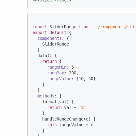
>
</
slider-range
>
import
 SliderRange 
from
'../components/sli
export
default
 {

components
: {

    SliderRange

  },

  data() {

return
 {

rangeMin
: 
5
,

rangMax
: 
200
,

rangeValue
: [
10
, 
50
]

    }

  },

methods
: {

    format(val) {

return
 val + 
'%'
    },

    handleRangeChange(e) {

this
.rangeValue = e

    }
